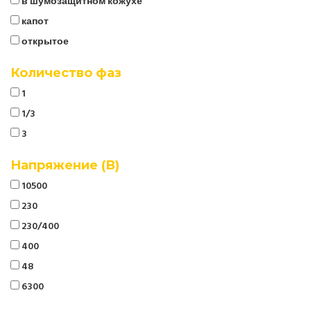
в шумозащитном кожухе
капот
открытое
Количество фаз
1
1/3
3
Напряжение (В)
10500
230
230/400
400
48
6300