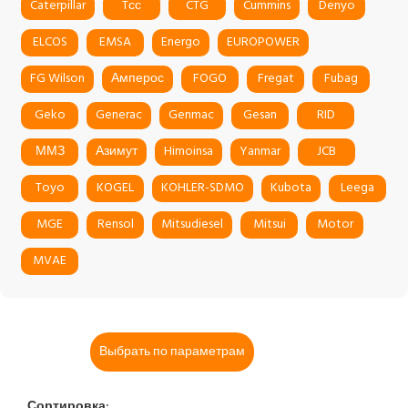
Caterpillar
Tсс
CTG
Cummins
Denyo
ELCOS
EMSA
Energo
EUROPOWER
FG Wilson
Амперос
FOGO
Fregat
Fubag
Geko
Generac
Genmac
Gesan
RID
ММЗ
Азимут
Himoinsa
Yanmar
JCB
Toyo
KOGEL
KOHLER-SDMO
Kubota
Leega
MGE
Rensol
Mitsudiesel
Mitsui
Motor
MVAE
Выбрать по параметрам
Сортировка: