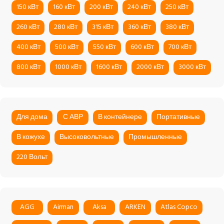
150 кВт
160 кВт
200 кВт
240 кВт
250 кВт
260 кВт
280 кВт
315 кВт
360 кВт
380 кВт
400 кВт
500 кВт
550 кВт
600 кВт
700 кВт
800 кВт
1000 кВт
1600 кВт
2000 кВт
3000 кВт
Для дома
С АВР
В контейнере
Портативные
В кожухе
Высоковольтные
Промышленные
220 Вольт
AGG
Airman
Aksa
ARKEN
Atlas Copco