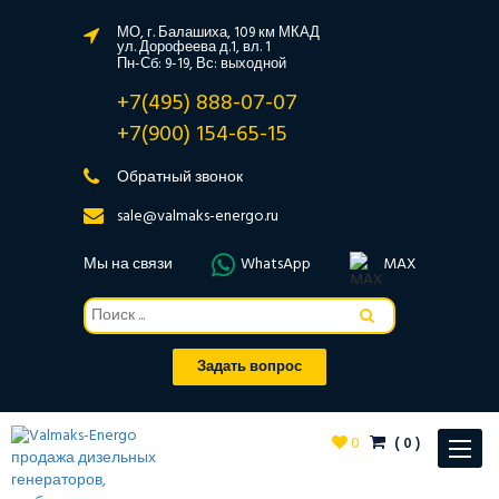
МО, г. Балашиха, 109 км МКАД
ул. Дорофеева д.1, вл. 1
Пн-Сб: 9-19, Вс: выходной
+7(495) 888-07-07
+7(900) 154-65-15
Обратный звонок
sale@valmaks-energo.ru
Мы на связи
WhatsApp
MAX
Задать вопрос
0
(
0
)
Toggle
navigat