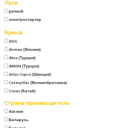
Пуск
ручной
электростартер
Бренд
AGG
Airman (Япония)
Aksa (Турция)
ARKEN (Турция)
Atlas Copco (Швеция)
Caterpillar (Великобритания)
Covax (Китай)
CTG
Страна производитель
Cummins (Великобритания)
Англия
Denyo (Япония)
Беларусь
ELCOS (Италия)