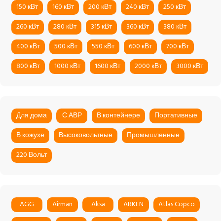
150 кВт
160 кВт
200 кВт
240 кВт
250 кВт
260 кВт
280 кВт
315 кВт
360 кВт
380 кВт
400 кВт
500 кВт
550 кВт
600 кВт
700 кВт
800 кВт
1000 кВт
1600 кВт
2000 кВт
3000 кВт
Для дома
С АВР
В контейнере
Портативные
В кожухе
Высоковольтные
Промышленные
220 Вольт
AGG
Airman
Aksa
ARKEN
Atlas Copco