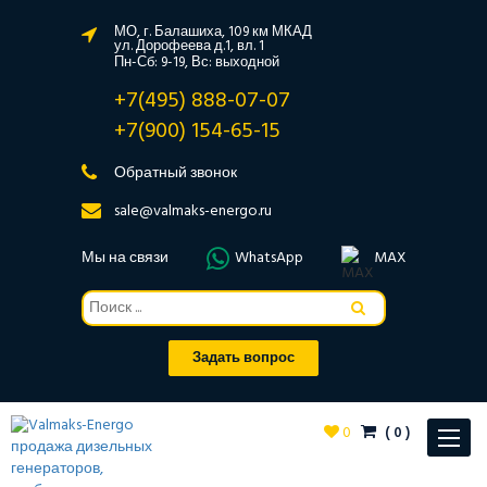
МО, г. Балашиха, 109 км МКАД
ул. Дорофеева д.1, вл. 1
Пн-Сб: 9-19, Вс: выходной
+7(495) 888-07-07
+7(900) 154-65-15
Обратный звонок
sale@valmaks-energo.ru
Мы на связи
WhatsApp
MAX
Задать вопрос
0
(
0
)
Toggle
navigat