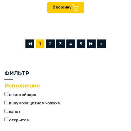
В корзину
1
2
3
4
5
ФИЛЬТР
Исполнение
в контейнере
в шумозащитном кожухе
капот
открытое