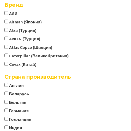
Бренд
AGG
Airman (Япония)
Aksa (Турция)
ARKEN (Турция)
Atlas Copco (Швеция)
Caterpillar (Великобритания)
Covax (Китай)
CTG
Страна производитель
Cummins (Великобритания)
Англия
Denyo (Япония)
Беларусь
ELCOS (Италия)
Бельгия
EMSA (Турция)
Германия
Energo
Голландия
EUROPOWER (Бельгия)
Индия