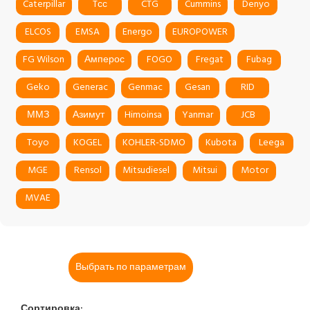
Caterpillar
Tсс
CTG
Cummins
Denyo
ELCOS
EMSA
Energo
EUROPOWER
FG Wilson
Амперос
FOGO
Fregat
Fubag
Geko
Generac
Genmac
Gesan
RID
ММЗ
Азимут
Himoinsa
Yanmar
JCB
Toyo
KOGEL
KOHLER-SDMO
Kubota
Leega
MGE
Rensol
Mitsudiesel
Mitsui
Motor
MVAE
Выбрать по параметрам
Сортировка: