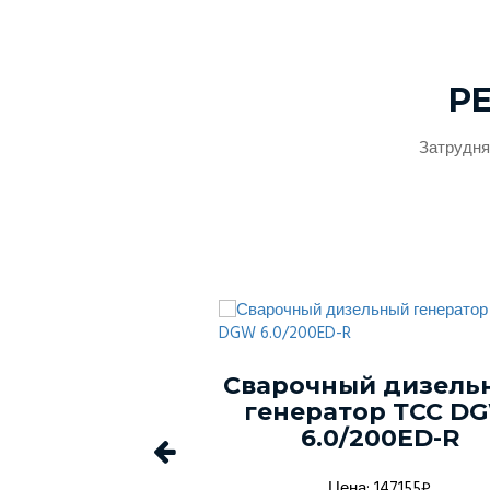
Р
Затрудня
ый генератор
Сварочный дизель
-150С-Т400-
генератор ТСС D
1 в кожухе
6.0/200ED-R
а: 1368916₽
Цена: 147155₽