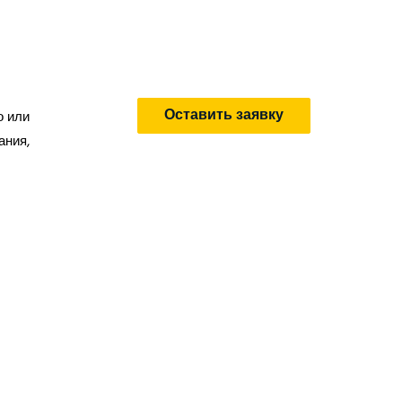
Оставить заявку
о или
ания,