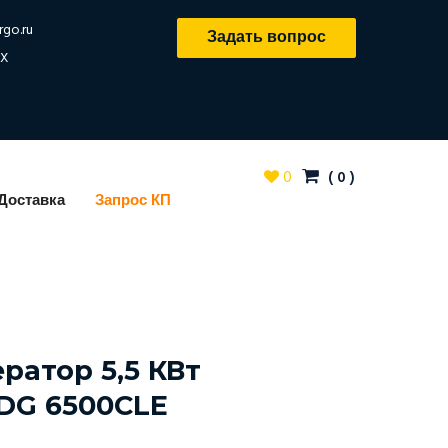
rgo.ru
Задать вопрос
X
0
(
0
)
Доставка
Запрос КП
ратор 5,5 КВт
DG 6500CLE