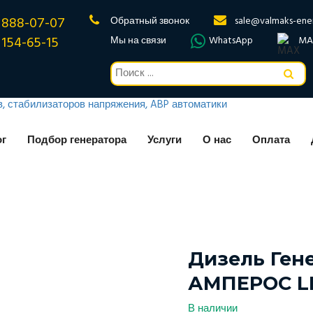
 888-07-07
Обратный звонок
sale@valmaks-ene
 154-65-15
Мы на связи
WhatsApp
MA
ог
Подбор генератора
Услуги
О нас
Оплата
Дизель Гене
АМПЕРОС L
В наличии