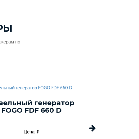
РЫ
джерам по
зельный генератор
Дизельный г
FOGO FDF 660 D
Energo EDF 
Цена: ₽
Цена: 