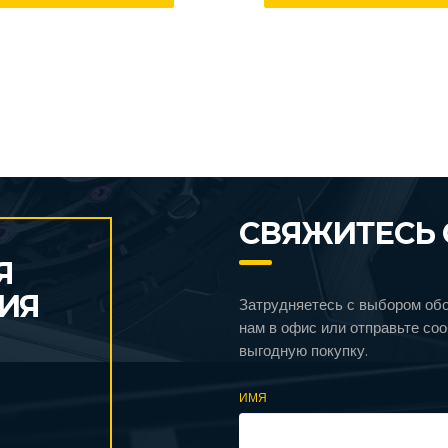
СВЯЖИТЕСЬ 
Я
ИЯ
Затрудняетесь с выбором об
нам в офис или отправьте со
выгодную покупку.
ИМЯ