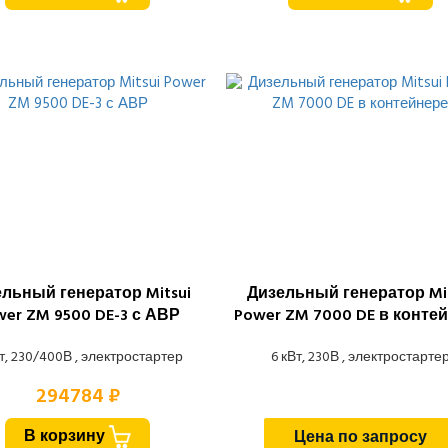
льный генератор Mitsui
Дизельный генератор Mit
wer ZM 9500 DE-3 с АВР
Power ZM 7000 DE в конте
т, 230/400В , электростартер
6 кВт, 230В , электростарте
294784 ₽
В корзину
Цена по запросу