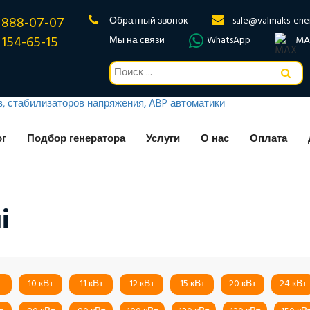
 888-07-07
Обратный звонок
sale@valmaks-ene
 154-65-15
Мы на связи
WhatsApp
MA
ог
Подбор генератора
Услуги
О нас
Оплата
i
т
10 кВт
11 кВт
12 кВт
15 кВт
20 кВт
24 кВт