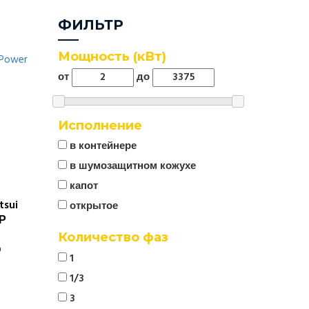
ФИЛЬТР
Мощность (кВт)
от
до
Исполнение
в контейнере
в шумозащитном кожухе
капот
sui
открытое
Р
Количество фаз
р
1
1/3
3