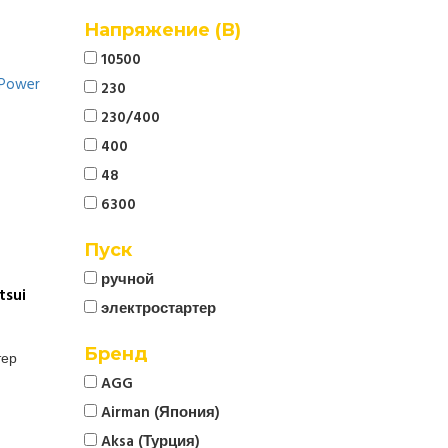
Напряжение (В)
10500
230
230/400
400
48
6300
Пуск
ручной
sui
электростартер
Бренд
тер
AGG
Airman (Япония)
Aksa (Турция)