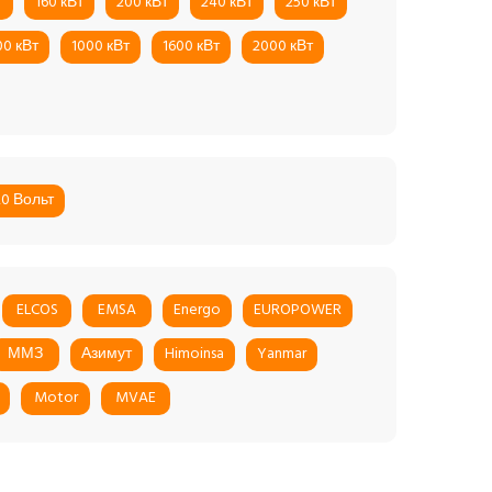
т
160 кВт
200 кВт
240 кВт
250 кВт
00 кВт
1000 кВт
1600 кВт
2000 кВт
20 Вольт
ELCOS
EMSA
Energo
EUROPOWER
ММЗ
Азимут
Himoinsa
Yanmar
Motor
MVAE