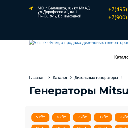
+7(495)
МО, г. Балашиха, 109 км МКАД
ул. Дорофеева д.1, вл. 1
+7(900)
Пн-Сб: 9-19, Вс: выходной
Катал
Главная
Каталог
Дизельные генераторы
Генераторы Mitsu
5 кВт
6 кВт
7 кВт
8 кВт
9 кВ