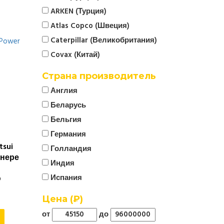
ARKEN (Турция)
Atlas Copco (Швеция)
Caterpillar (Великобритания)
Covax (Китай)
CTG
Страна производитель
Cummins (Великобритания)
Англия
Denyo (Япония)
Беларусь
ELCOS (Италия)
Бельгия
EMSA (Турция)
Германия
Energo
sui
Голландия
EUROPOWER (Бельгия)
йнере
Индия
FG Wilson (Великобритания)
Испания
р
Firman (Китай)
Италия
Цена (₽)
FOGO (Польша)
Китай
от
до
Fregat
Корея