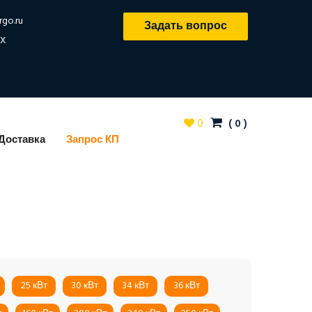
rgo.ru
Задать вопрос
X
0
(
0
)
Доставка
Запрос КП
25 кВт
30 кВт
34 кВт
36 кВт