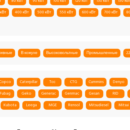
т
80 кВт
90 кВт
100 кВт
120 кВт
130 кВт
150 кВ
 кВт
400 кВт
500 кВт
550 кВт
600 кВт
700 кВт
8
тивные
В кожухе
Высоковольтные
Промышленные
2
 Copco
Caterpillar
Tсс
CTG
Cummins
Denyo
Fubag
Geko
Generac
Genmac
Gesan
RID
Kubota
Leega
MGE
Rensol
Mitsudiesel
Mitsui