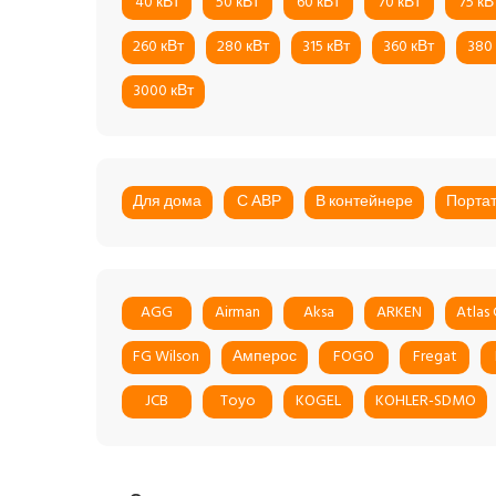
40 кВт
50 кВт
60 кВт
70 кВт
75 кВ
260 кВт
280 кВт
315 кВт
360 кВт
380
3000 кВт
Для дома
С АВР
В контейнере
Порта
AGG
Airman
Aksa
ARKEN
Atlas
FG Wilson
Амперос
FOGO
Fregat
JCB
Toyo
KOGEL
KOHLER-SDMO