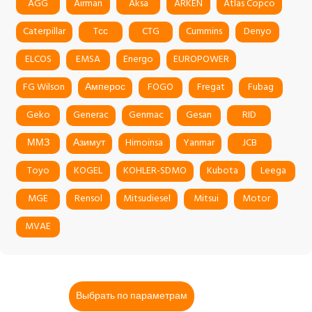
AGG
Airman
Aksa
ARKEN
Atlas Copco
Caterpillar
Tсс
CTG
Cummins
Denyo
ELCOS
EMSA
Energo
EUROPOWER
FG Wilson
Амперос
FOGO
Fregat
Fubag
Geko
Generac
Genmac
Gesan
RID
ММЗ
Азимут
Himoinsa
Yanmar
JCB
Toyo
KOGEL
KOHLER-SDMO
Kubota
Leega
MGE
Rensol
Mitsudiesel
Mitsui
Motor
MVAE
Выбрать по параметрам