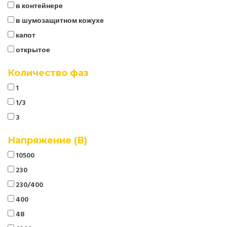
в контейнере
в шумозащитном кожухе
капот
открытое
Количество фаз
1
1/3
3
Напряжение (В)
10500
230
230/400
400
48