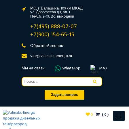
МО, г. Балашиха, 109 км МКАД
ул. Дорофеева д.1, вл. 1
Пн-Сб: 9-19, Вс: выходной
+7(495) 888-07-07
+7(900) 154-65-15
Обратный звонок
sale@valmaks-energo.ru
Мы на связи
WhatsApp
MAX
Задать вопрос
0
(
0
)
Toggle
navigat