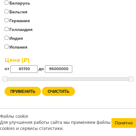
Беларусь
ELCOS (Италия)
Бельгия
EMSA (Турция)
Германия
Energo
Голландия
EUROPOWER (Бельгия)
Индия
FG Wilson (Великобритания)
Испания
Firman (Китай)
Италия
Цена (₽)
FOGO (Польша)
Китай
от
до
Fregat
Корея
Fubag
Польша
Geko (Германия)
Россия
ПРИМЕНИТЬ
Generac (США)
США
Genmac (Италия)
Турция
Gesan (Испания)
Файлы cookie
Франция
GMGen (Италия)
Для улучшения работы сайта мы применяем файлы
Понятно
Швеция
cookies и сервисы статистики.
Greaves (Индия)
КАТЕГОРИИ
Япония