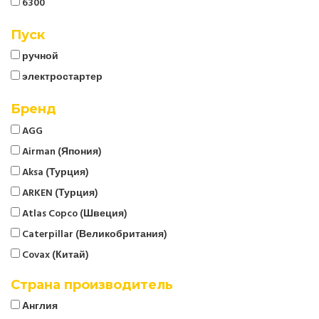
6300
Пуск
ручной
электростартер
Бренд
AGG
Airman (Япония)
Aksa (Турция)
ARKEN (Турция)
Atlas Copco (Швеция)
Caterpillar (Великобритания)
Covax (Китай)
CTG
Страна производитель
Cummins (Великобритания)
Англия
Denyo (Япония)