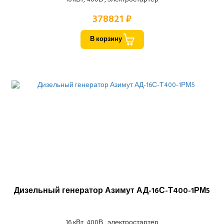
378821 ₽
В корзину
Дизельный генератор Азимут АД-16С-Т400-1РМ5
16 кВт, 400В , электростартер