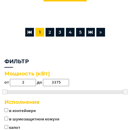
1
2
3
4
5
ФИЛЬТР
Мощность (кВт)
от
до
Исполнение
в контейнере
в шумозащитном кожухе
капот