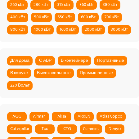
260 кВт
280 кВт
315 кВт
360 кВт
380 кВт
400 кВт
500 кВт
550 кВт
600 кВт
700 кВт
800 кВт
1000 кВт
1600 кВт
2000 кВт
3000 кВт
Для дома
С АВР
В контейнере
Портативные
В кожухе
Высоковольтные
Промышленные
220 Вольт
AGG
Airman
Aksa
ARKEN
Atlas Copco
Caterpillar
Tсс
CTG
Cummins
Denyo