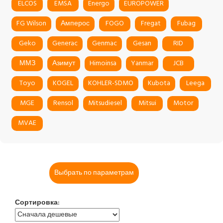
ELCOS
EMSA
Energo
EUROPOWER
FG Wilson
Амперос
FOGO
Fregat
Fubag
Geko
Generac
Genmac
Gesan
RID
ММЗ
Азимут
Himoinsa
Yanmar
JCB
Toyo
KOGEL
KOHLER-SDMO
Kubota
Leega
MGE
Rensol
Mitsudiesel
Mitsui
Motor
MVAE
Выбрать по параметрам
Сортировка: