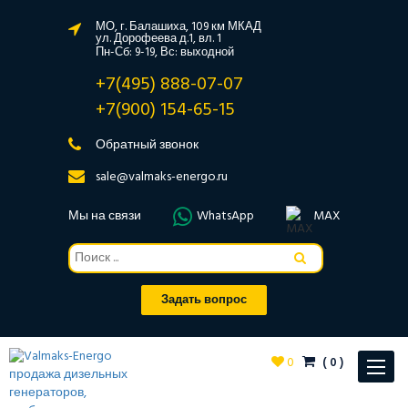
МО, г. Балашиха, 109 км МКАД
ул. Дорофеева д.1, вл. 1
Пн-Сб: 9-19, Вс: выходной
+7(495) 888-07-07
+7(900) 154-65-15
Обратный звонок
sale@valmaks-energo.ru
Мы на связи
WhatsApp
MAX
Задать вопрос
0
(
0
)
Toggle
navigat