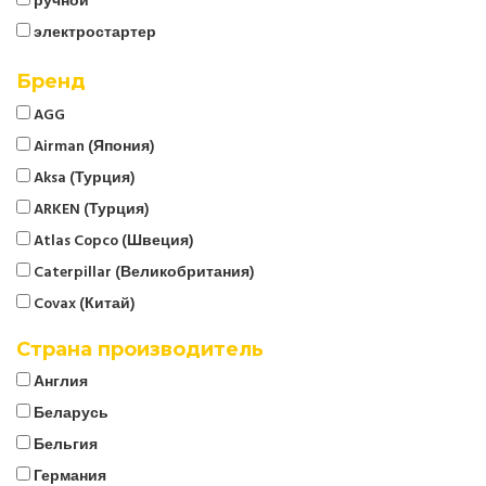
ручной
электростартер
Бренд
AGG
Airman (Япония)
Aksa (Турция)
ARKEN (Турция)
Atlas Copco (Швеция)
Caterpillar (Великобритания)
Covax (Китай)
CTG
Страна производитель
Cummins (Великобритания)
Англия
Denyo (Япония)
Беларусь
ELCOS (Италия)
Бельгия
EMSA (Турция)
Германия