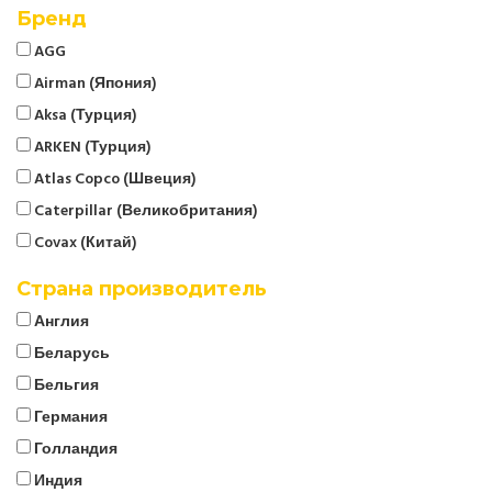
Бренд
AGG
Airman (Япония)
Aksa (Турция)
ARKEN (Турция)
Atlas Copco (Швеция)
Caterpillar (Великобритания)
Covax (Китай)
CTG
Страна производитель
Cummins (Великобритания)
Англия
Denyo (Япония)
Беларусь
ELCOS (Италия)
Бельгия
EMSA (Турция)
Германия
Energo
Голландия
EUROPOWER (Бельгия)
Индия