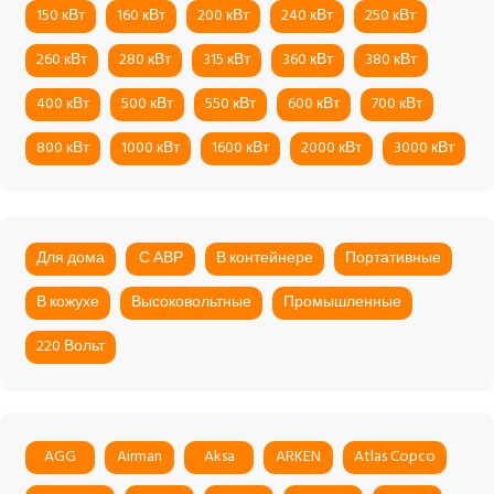
150 кВт
160 кВт
200 кВт
240 кВт
250 кВт
260 кВт
280 кВт
315 кВт
360 кВт
380 кВт
400 кВт
500 кВт
550 кВт
600 кВт
700 кВт
800 кВт
1000 кВт
1600 кВт
2000 кВт
3000 кВт
Для дома
С АВР
В контейнере
Портативные
В кожухе
Высоковольтные
Промышленные
220 Вольт
AGG
Airman
Aksa
ARKEN
Atlas Copco