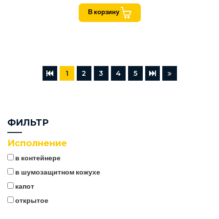
В корзину
1
2
3
4
5
ФИЛЬТР
Исполнение
в контейнере
в шумозащитном кожухе
капот
открытое