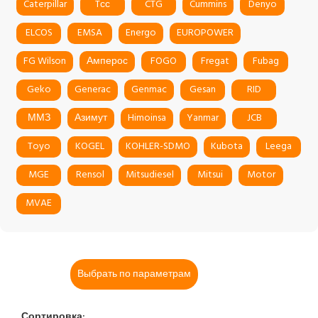
Caterpillar
Tсс
CTG
Cummins
Denyo
ELCOS
EMSA
Energo
EUROPOWER
FG Wilson
Амперос
FOGO
Fregat
Fubag
Geko
Generac
Genmac
Gesan
RID
ММЗ
Азимут
Himoinsa
Yanmar
JCB
Toyo
KOGEL
KOHLER-SDMO
Kubota
Leega
MGE
Rensol
Mitsudiesel
Mitsui
Motor
MVAE
Выбрать по параметрам
Сортировка: