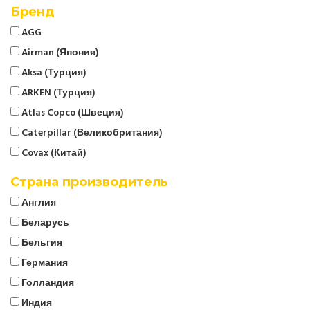
Бренд
AGG
Airman (Япония)
Aksa (Турция)
ARKEN (Турция)
Atlas Copco (Швеция)
Caterpillar (Великобритания)
Covax (Китай)
CTG
Страна производитель
Cummins (Великобритания)
Англия
Denyo (Япония)
Беларусь
ELCOS (Италия)
Бельгия
EMSA (Турция)
Германия
Energo
Голландия
EUROPOWER (Бельгия)
Индия