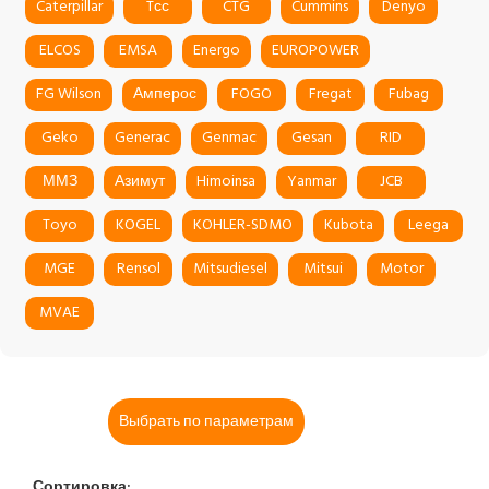
Caterpillar
Tсс
CTG
Cummins
Denyo
ELCOS
EMSA
Energo
EUROPOWER
FG Wilson
Амперос
FOGO
Fregat
Fubag
Geko
Generac
Genmac
Gesan
RID
ММЗ
Азимут
Himoinsa
Yanmar
JCB
Toyo
KOGEL
KOHLER-SDMO
Kubota
Leega
MGE
Rensol
Mitsudiesel
Mitsui
Motor
MVAE
Выбрать по параметрам
Сортировка: