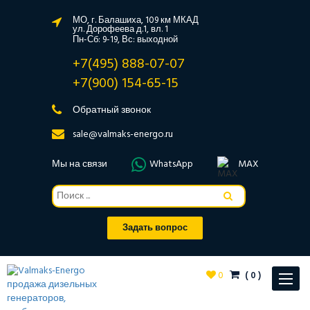
МО, г. Балашиха, 109 км МКАД
ул. Дорофеева д.1, вл. 1
Пн-Сб: 9-19, Вс: выходной
+7(495) 888-07-07
+7(900) 154-65-15
Обратный звонок
sale@valmaks-energo.ru
Мы на связи
WhatsApp
MAX
Задать вопрос
0
(
0
)
Toggle
navigat