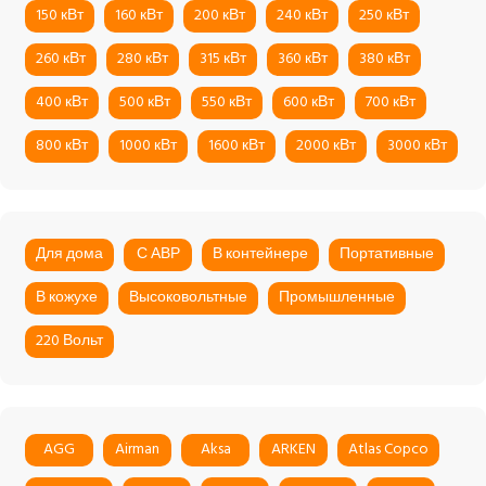
150 кВт
160 кВт
200 кВт
240 кВт
250 кВт
260 кВт
280 кВт
315 кВт
360 кВт
380 кВт
400 кВт
500 кВт
550 кВт
600 кВт
700 кВт
800 кВт
1000 кВт
1600 кВт
2000 кВт
3000 кВт
Для дома
С АВР
В контейнере
Портативные
В кожухе
Высоковольтные
Промышленные
220 Вольт
AGG
Airman
Aksa
ARKEN
Atlas Copco