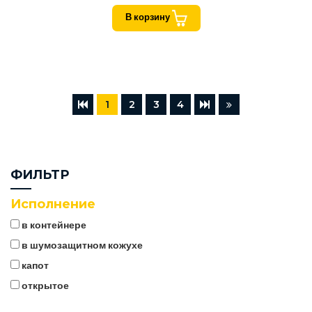
В корзину
1
2
3
4
ФИЛЬТР
Исполнение
в контейнере
в шумозащитном кожухе
капот
открытое