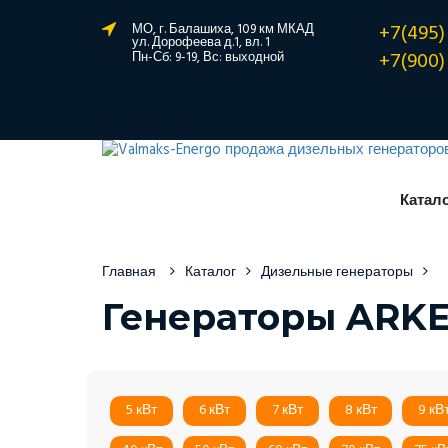
+7(495)
МО, г. Балашиха, 109 км МКАД
ул. Дорофеева д.1, вл. 1
+7(900)
Пн-Сб: 9-19, Вс: выходной
Катал
Главная
Каталог
Дизельные генераторы
Генераторы ARK
5 кВт
6 кВт
7 кВт
8 кВт
9 кВ