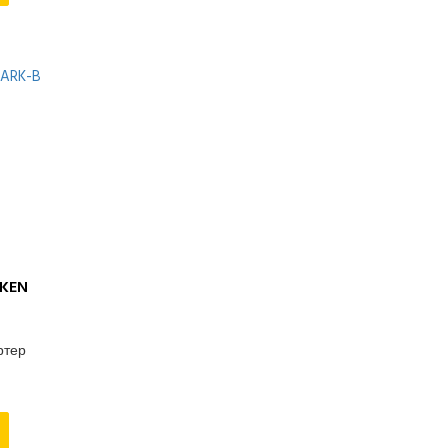
Welland (Великобритания)
Yanmar (Япония)
Zeus (Турция)
Азимут
Амперос
Вепрь (Россия)
ММЗ (Беларусь)
ТСС (Россия)
KEN
ртер