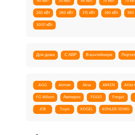
40 кВт
50 кВт
60 кВт
70 кВт
75 кВ
260 кВт
280 кВт
315 кВт
360 кВт
380
3000 кВт
Для дома
С АВР
В контейнере
Порта
AGG
Airman
Aksa
ARKEN
Atlas
FG Wilson
Амперос
FOGO
Fregat
JCB
Toyo
KOGEL
KOHLER-SDMO