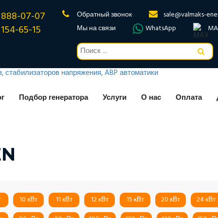
 888-07-07
Обратный звонок
sale@valmaks-ene
 154-65-15
Мы на связи
WhatsApp
MA
ог
Подбор генератора
Услуги
О нас
Оплата
EN
т
10 кВт
11 кВт
12 кВт
15 кВт
20 кВт
24 кВт