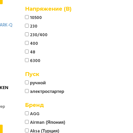
Напряжение (В)
10500
230
230/400
400
48
6300
Пуск
ручной
KEN
электростартер
Бренд
тер
AGG
Airman (Япония)
Aksa (Турция)