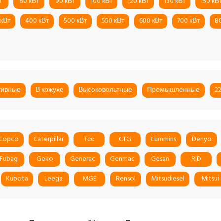
т
80 кВт
90 кВт
100 кВт
120 кВт
130 кВт
150 кВ
 кВт
400 кВт
500 кВт
550 кВт
600 кВт
700 кВт
8
тивные
В кожухе
Высоковольтные
Промышленные
2
 Copco
Caterpillar
Tсс
CTG
Cummins
Denyo
Fubag
Geko
Generac
Genmac
Gesan
RID
Kubota
Leega
MGE
Rensol
Mitsudiesel
Mitsui