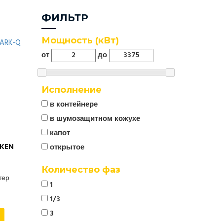
ФИЛЬТР
Мощность (кВт)
от
до
Исполнение
в контейнере
в шумозащитном кожухе
капот
KEN
открытое
Количество фаз
тер
1
1/3
3