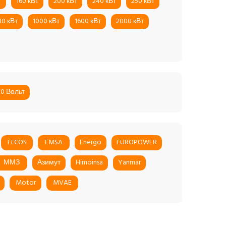
т
160 кВт
200 кВт
240 кВт
250 кВт
00 кВт
1000 кВт
1600 кВт
2000 кВт
20 Вольт
ELCOS
EMSA
Energo
EUROPOWER
ММЗ
Азимут
Himoinsa
Yanmar
Motor
MVAE