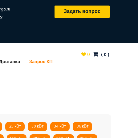
rgo.ru
Задать вопрос
X
0
(
0
)
Доставка
Запрос КП
25 кВт
30 кВт
34 кВт
36 кВт