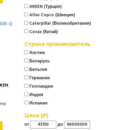
ARKEN (Турция)
Atlas Copco (Швеция)
Caterpillar (Великобритания)
Covax (Китай)
CTG
Страна производитель
Cummins (Великобритания)
Англия
Denyo (Япония)
Беларусь
ELCOS (Италия)
Бельгия
EMSA (Турция)
Германия
Energo
KEN
Голландия
EUROPOWER (Бельгия)
Индия
FG Wilson (Великобритания)
Испания
ртер
Firman (Китай)
Италия
Цена (₽)
FOGO (Польша)
Китай
от
до
Fregat
Корея