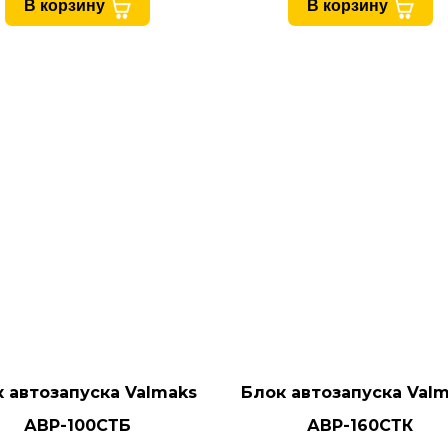
В корзину
В корзину
 автозапуска Valmaks
Блок автозапуска Val
АВР-100СТБ
АВР-160СТК