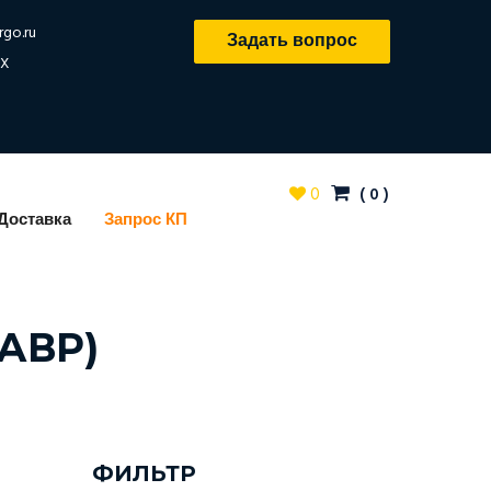
rgo.ru
Задать вопрос
X
0
(
0
)
Доставка
Запрос КП
(АВР)
ФИЛЬТР