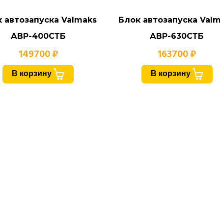
 автозапуска Valmaks
Блок автозапуска Val
АВР-400СТБ
АВР-630СТБ
149700 ₽
163700 ₽
В корзину
В корзину