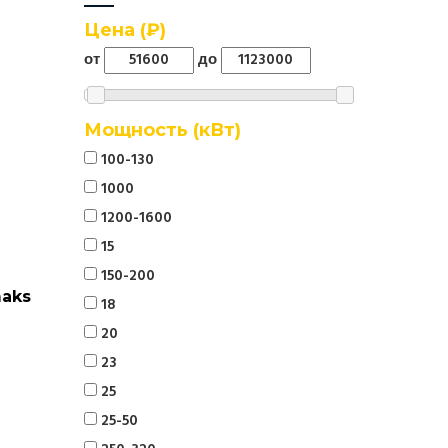
Цена (₽)
от
до
Мощность (кВт)
100-130
1000
1200-1600
15
150-200
maks
18
20
23
25
25-50