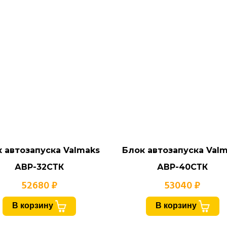
 автозапуска Valmaks
Блок автозапуска Val
АВР-32СТК
АВР-40СТК
52680 ₽
53040 ₽
В корзину
В корзину