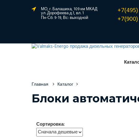
+7(495)
МО, г. Балашиха, 109 км МКАД
ул. Дорофеева д.1, вл. 1
+7(900)
Пн-Сб: 9-19, Вс: выходной
Катал
Главная
Каталог
Блоки автоматиче
Сортировка: