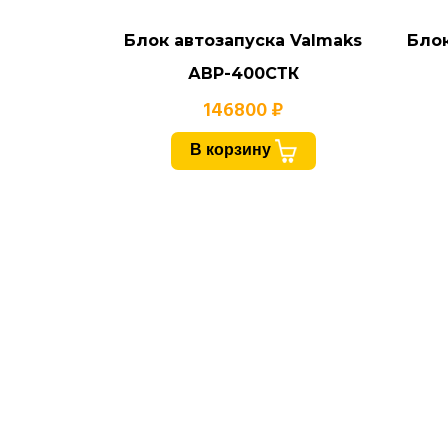
Блок автозапуска Valmaks
Блок
АВР-400СТК
146800 ₽
В корзину