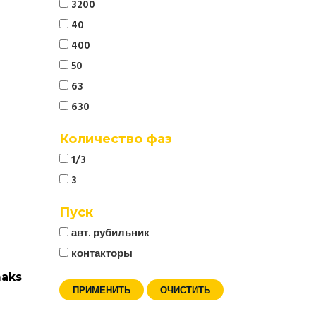
3200
40
400
50
63
630
Количество фаз
1/3
3
Пуск
авт. рубильник
контакторы
maks
ПРИМЕНИТЬ