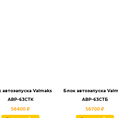
 автозапуска Valmaks
Блок автозапуска Val
АВР-63СТК
АВР-63СТБ
56400 ₽
56700 ₽