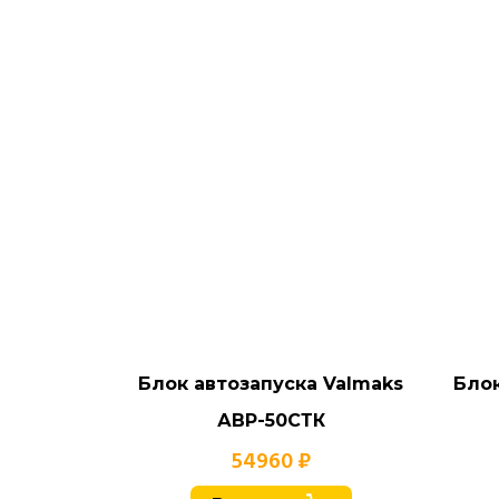
Блок автозапуска Valmaks
Блок
АВР-50СТК
54960 ₽