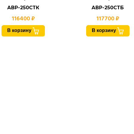
АВР-250СТК
АВР-250СТБ
116400 ₽
117700 ₽
В корзину
В корзину