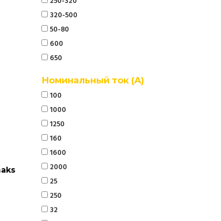
250-320
320-500
50-80
600
650
Номинальный ток (А)
100
1000
1250
160
1600
2000
maks
25
250
32