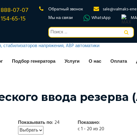
 888-07-07
Обратный звонок
sale@valmaks-ene
 154-65-15
Мы на связи
WhatsApp
MA
ог
Подбор генератора
Услуги
О нас
Оплата
ского ввода резерва 
Показывать по:
24
Показано:
c 1 - 20 из 20