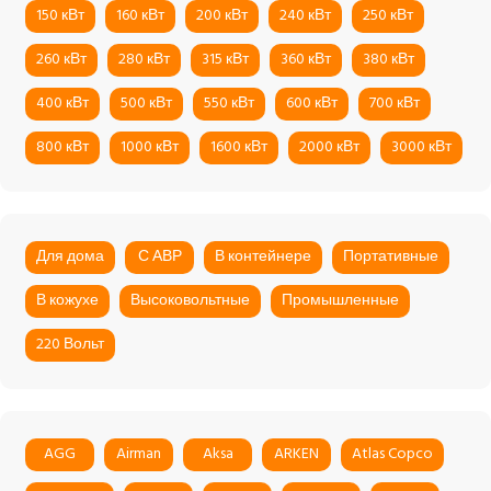
150 кВт
160 кВт
200 кВт
240 кВт
250 кВт
260 кВт
280 кВт
315 кВт
360 кВт
380 кВт
400 кВт
500 кВт
550 кВт
600 кВт
700 кВт
800 кВт
1000 кВт
1600 кВт
2000 кВт
3000 кВт
Для дома
С АВР
В контейнере
Портативные
В кожухе
Высоковольтные
Промышленные
220 Вольт
AGG
Airman
Aksa
ARKEN
Atlas Copco