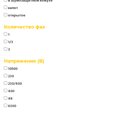
в шумозащитном кожухе
капот
открытое
Количество фаз
1
1/3
3
Напряжение (В)
10500
230
230/400
400
48
6300