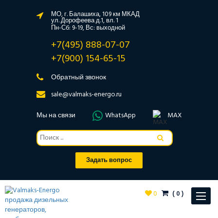
МО, г. Балашиха, 109 км МКАД
ул. Дорофеева д.1, вл. 1
Пн-Сб: 9-19, Вс: выходной
+7(495) 888-07-07
+7(900) 154-65-15
Обратный звонок
sale@valmaks-energo.ru
Мы на связи
WhatsApp
MAX
Задать вопрос
0
(
0
)
Toggle
navigat