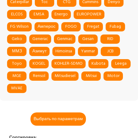
Caterpillar
Tсс
CTG
Cummins
Denyo
ELCOS
EMSA
Energo
EUROPOWER
FG Wilson
Амперос
FOGO
Fregat
Fubag
Geko
Generac
Genmac
Gesan
RID
ММЗ
Азимут
Himoinsa
Yanmar
JCB
Toyo
KOGEL
KOHLER-SDMO
Kubota
Leega
MGE
Rensol
Mitsudiesel
Mitsui
Motor
MVAE
Выбрать по параметрам
Сортировка: