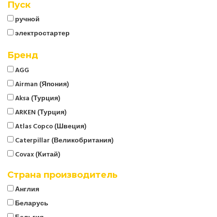
Пуск
ручной
электростартер
Бренд
AGG
Airman (Япония)
Aksa (Турция)
ARKEN (Турция)
Atlas Copco (Швеция)
Caterpillar (Великобритания)
Covax (Китай)
CTG
Страна производитель
Cummins (Великобритания)
Англия
Denyo (Япония)
Беларусь
ELCOS (Италия)