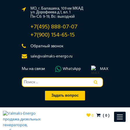
МО, г. Балашиха, 109 км МКАД
ул. Дорофеева д.1, вл. 1
Пн-Сб: 9-19, Вс: выходной
+7(495) 888-07-07
+7(900) 154-65-15
Обратный звонок
sale@valmaks-energo.ru
Мы на связи
WhatsApp
MAX
Задать вопрос
0
(
0
)
Toggle
navigat