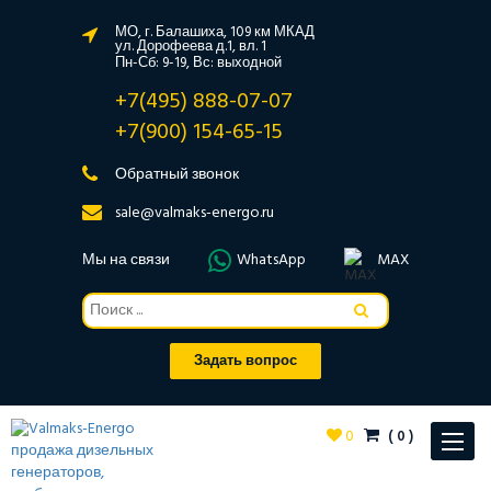
МО, г. Балашиха, 109 км МКАД
ул. Дорофеева д.1, вл. 1
Пн-Сб: 9-19, Вс: выходной
+7(495) 888-07-07
+7(900) 154-65-15
Обратный звонок
sale@valmaks-energo.ru
Мы на связи
WhatsApp
MAX
Задать вопрос
0
(
0
)
Toggle
navigat