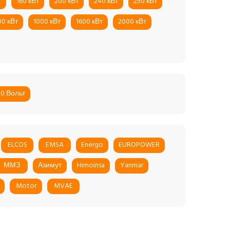
т
160 кВт
200 кВт
240 кВт
250 кВт
00 кВт
1000 кВт
1600 кВт
2000 кВт
20 Вольт
ELCOS
EMSA
Energo
EUROPOWER
ММЗ
Азимут
Himoinsa
Yanmar
Motor
MVAE