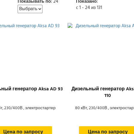
Показывать по:
24
Показано:
c 1 - 24 из 131
ный генератор Aksa AD 93
Дизельный генератор Aks
110
Вт, 230/400В , электростартер
80 кВт, 230/400В , электроста
Цена по запросу
Цена по запросу