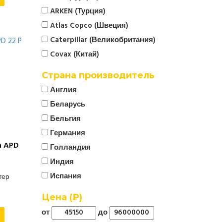
ARKEN (Турция)
Atlas Copco (Швеция)
Caterpillar (Великобритания)
Covax (Китай)
CTG
Страна производитель
Cummins (Великобритания)
Англия
Denyo (Япония)
Беларусь
ELCOS (Италия)
Бельгия
EMSA (Турция)
Германия
Energo
a APD
Голландия
EUROPOWER (Бельгия)
Индия
FG Wilson (Великобритания)
Испания
тер
Firman (Китай)
Италия
Цена (₽)
FOGO (Польша)
Китай
от
до
Fregat
Корея