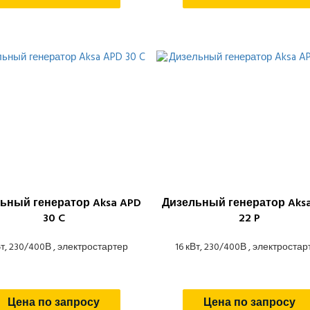
ьный генератор Aksa APD
Дизельный генератор Aks
30 C
22 P
Вт, 230/400В , электростартер
16 кВт, 230/400В , электростар
Цена по запросу
Цена по запросу