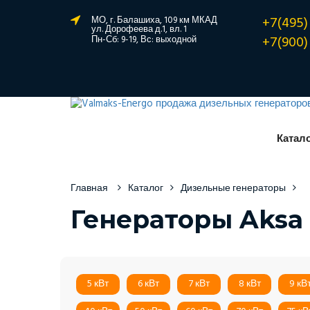
+7(495)
МО, г. Балашиха, 109 км МКАД
ул. Дорофеева д.1, вл. 1
+7(900)
Пн-Сб: 9-19, Вс: выходной
Катал
Главная
Каталог
Дизельные генераторы
Генераторы Aksa
5 кВт
6 кВт
7 кВт
8 кВт
9 кВ