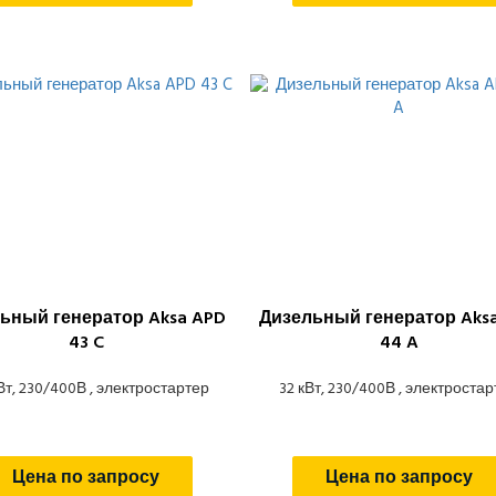
ьный генератор Aksa APD
Дизельный генератор Aks
43 C
44 A
кВт, 230/400В , электростартер
32 кВт, 230/400В , электроста
Цена по запросу
Цена по запросу