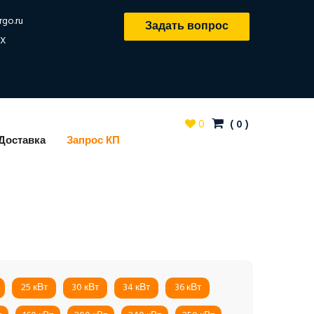
rgo.ru
Задать вопрос
X
0
(
0
)
Доставка
Запрос КП
25 кВт
30 кВт
34 кВт
36 кВт