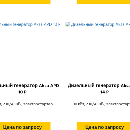
ьный генератор Aksa APD
Дизельный генератор Aks
10 P
14 P
т, 230/400В , электростартер
10 кВт, 230/400В , электроста
Цена по запросу
Цена по запросу