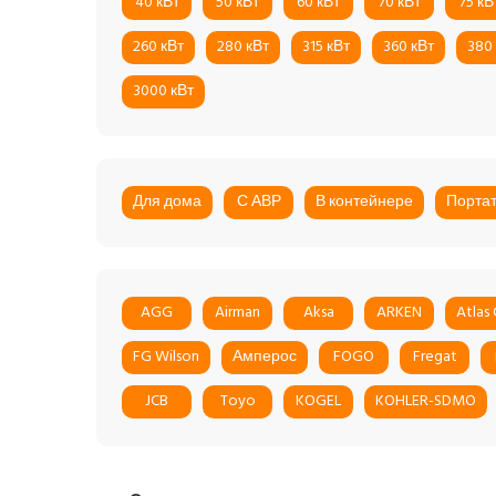
40 кВт
50 кВт
60 кВт
70 кВт
75 кВ
260 кВт
280 кВт
315 кВт
360 кВт
380
3000 кВт
Для дома
С АВР
В контейнере
Порта
AGG
Airman
Aksa
ARKEN
Atlas
FG Wilson
Амперос
FOGO
Fregat
JCB
Toyo
KOGEL
KOHLER-SDMO