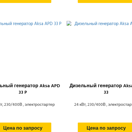
ьный генератор Aksa APD
Дизельный генератор Aks
33 P
33
Вт, 230/400В , электростартер
24 кВт, 230/400В , электроста
Цена по запросу
Цена по запросу