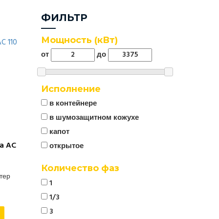
ФИЛЬТР
Мощность (кВт)
от
до
Исполнение
в контейнере
в шумозащитном кожухе
капот
a AC
открытое
Количество фаз
ртер
1
1/3
3