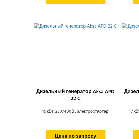
Дизельный генератор Aksa APD
Дизел
22 C
16 кВт, 230/400В , электростартер
7 кВ
Цена по запросу