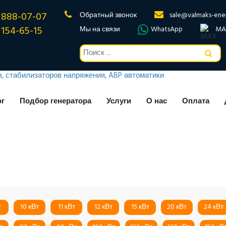
 888-07-07
Обратный звонок
sale@valmaks-ene
 154-65-15
Мы на связи
WhatsApp
MA
ог
Подбор генератора
Услуги
О нас
Оплата
т
10 кВт
11 кВт
12 кВт
15 кВт
20 кВт
24 кВт