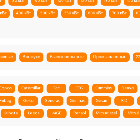
т
80 кВт
90 кВт
100 кВт
120 кВт
130 кВт
150 кВ
 кВт
400 кВт
500 кВт
550 кВт
600 кВт
700 кВт
8
тивные
В кожухе
Высоковольтные
Промышленные
2
 Copco
Caterpillar
Tсс
CTG
Cummins
Denyo
Fubag
Geko
Generac
Genmac
Gesan
RID
Kubota
Leega
MGE
Rensol
Mitsudiesel
Mitsui