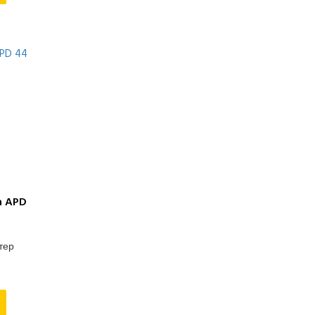
Welland (Великобритания)
Yanmar (Япония)
Zeus (Турция)
Азимут
Амперос
Вепрь (Россия)
ММЗ (Беларусь)
ТСС (Россия)
a APD
ртер