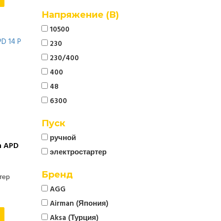
Напряжение (В)
10500
230
230/400
400
48
6300
Пуск
ручной
a APD
электростартер
Бренд
ртер
AGG
Airman (Япония)
Aksa (Турция)