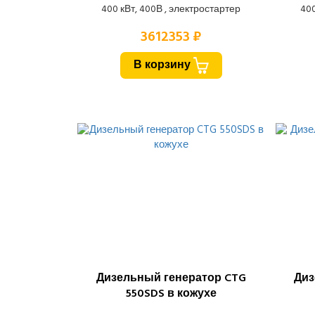
400 кВт, 400В , электростартер
400
3612353 ₽
В корзину
Дизельный генератор CTG
Диз
550SDS в кожухе