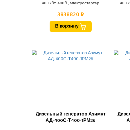
400 кВт, 400В , электростартер
400 к
3838820 ₽
В корзину
Дизельный генератор Азимут
Дизе
АД-400С-Т400-1РМ26
А