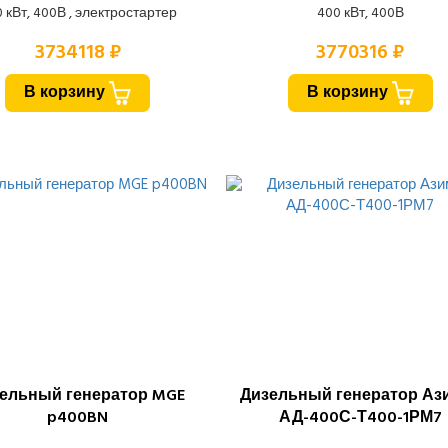
 кВт, 400В , электростартер
400 кВт, 400В
3734118 ₽
3770316 ₽
В корзину
В корзину
ельный генератор MGE
Дизельный генератор Аз
p400BN
АД-400С-Т400-1РМ7