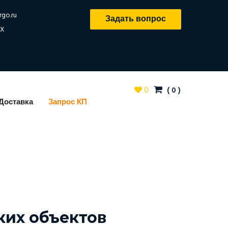
rgo.ru
Задать вопрос
X
0
(
0
)
Доставка
Запрос КП
ких объектов