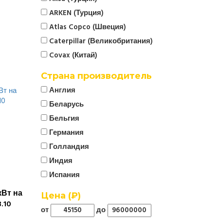
ARKEN (Турция)
Atlas Copco (Швеция)
Caterpillar (Великобритания)
Covax (Китай)
CTG
Страна производитель
Cummins (Великобритания)
Англия
Denyo (Япония)
Беларусь
ELCOS (Италия)
Бельгия
EMSA (Турция)
Германия
Energo
Голландия
EUROPOWER (Бельгия)
Индия
FG Wilson (Великобритания)
Испания
Firman (Китай)
Италия
кВт на
Цена (₽)
FOGO (Польша)
Китай
.10
от
до
Fregat
Корея