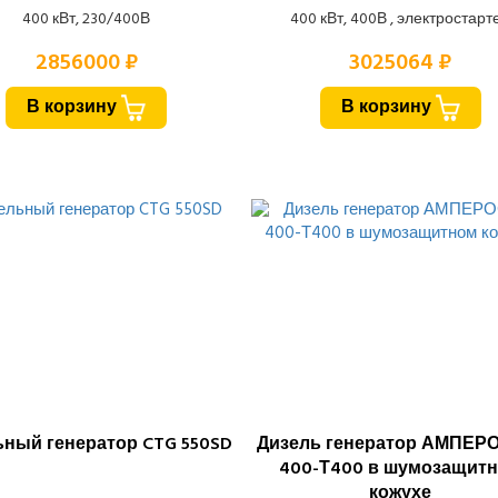
400 кВт, 230/400В
400 кВт, 400В , электростарт
2856000 ₽
3025064 ₽
В корзину
В корзину
ьный генератор CTG 550SD
Дизель генератор АМПЕР
400-Т400 в шумозащит
кожухе