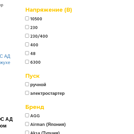
ер
Напряжение (В)
10500
230
230/400
400
48
6300
Пуск
ручной
электростартер
Бренд
AGG
ОС АД
Airman (Япония)
ном
Aksa (Турция)