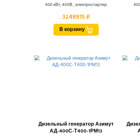
400 кВт, 400В , электростартер
400
3248915 ₽
В корзину
Дизельный генератор Азимут
Дизе
АД-400С-Т400-1РМ13