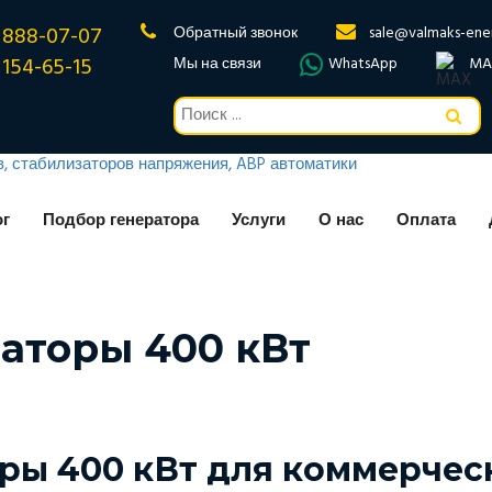
 888-07-07
Обратный звонок
sale@valmaks-ene
 154-65-15
Мы на связи
WhatsApp
MA
ог
Подбор генератора
Услуги
О нас
Оплата
аторы 400 кВт
ры 400 кВт для коммерчес