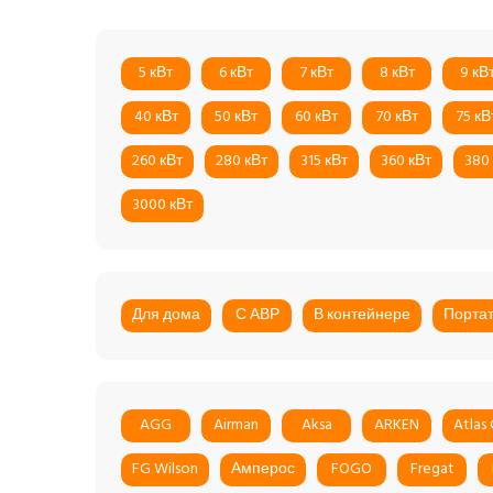
5 кВт
6 кВт
7 кВт
8 кВт
9 кВ
40 кВт
50 кВт
60 кВт
70 кВт
75 кВ
260 кВт
280 кВт
315 кВт
360 кВт
380
3000 кВт
Для дома
С АВР
В контейнере
Порта
AGG
Airman
Aksa
ARKEN
Atlas
FG Wilson
Амперос
FOGO
Fregat