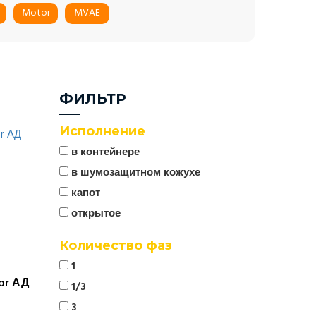
Motor
MVAE
ФИЛЬТР
Исполнение
в контейнере
в шумозащитном кожухе
капот
открытое
Количество фаз
1
or АД
1/3
3