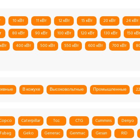
т
10 кВт
11 кВт
12 кВт
15 кВт
20 кВт
24 кВт
т
80 кВт
90 кВт
100 кВт
120 кВт
130 кВт
150 кВ
 кВт
400 кВт
500 кВт
550 кВт
600 кВт
700 кВт
8
тивные
В кожухе
Высоковольтные
Промышленные
2
 Copco
Caterpillar
Tсс
CTG
Cummins
Denyo
Fubag
Geko
Generac
Genmac
Gesan
RID