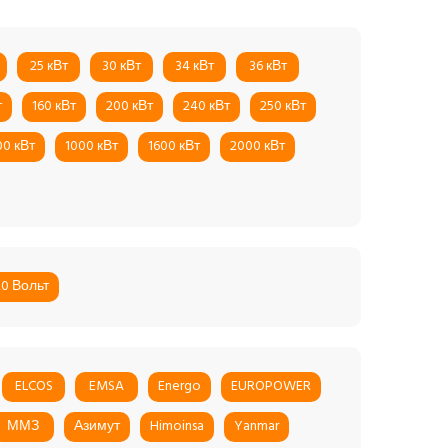
25 кВт
30 кВт
34 кВт
36 кВт
т
160 кВт
200 кВт
240 кВт
250 кВт
00 кВт
1000 кВт
1600 кВт
2000 кВт
20 Вольт
ELCOS
EMSA
Energo
EUROPOWER
ММЗ
Азимут
Himoinsa
Yanmar