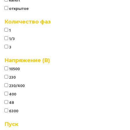
капот
открытое
Количество фаз
1
1/3
3
Напряжение (В)
10500
230
230/400
400
48
6300
Пуск