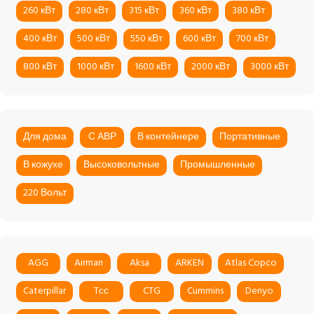
260 кВт
280 кВт
315 кВт
360 кВт
380 кВт
400 кВт
500 кВт
550 кВт
600 кВт
700 кВт
800 кВт
1000 кВт
1600 кВт
2000 кВт
3000 кВт
Для дома
С АВР
В контейнере
Портативные
В кожухе
Высоковольтные
Промышленные
220 Вольт
AGG
Airman
Aksa
ARKEN
Atlas Copco
Caterpillar
Tсс
CTG
Cummins
Denyo