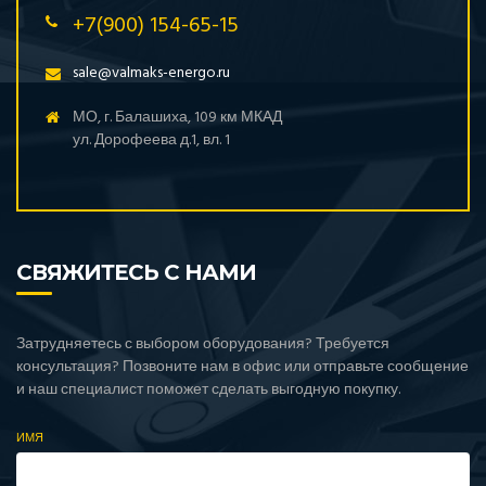
Pramac (Италия)
+7(900) 154-65-15
Rensol
sale@valmaks-energo.ru
RID (Германия)
Teksan (Турция)
МО, г. Балашиха, 109 км МКАД
ул. Дорофеева д.1, вл. 1
Toyo (Япония)
Weifang
Welland (Великобритания)
Yanmar (Япония)
СВЯЖИТЕСЬ С НАМИ
Zeus (Турция)
Азимут
Амперос
Затрудняетесь с выбором оборудования? Требуется
Вепрь (Россия)
консультация? Позвоните нам в офис или отправьте сообщение
и наш специалист поможет сделать выгодную покупку.
ММЗ (Беларусь)
ТСС (Россия)
ИМЯ