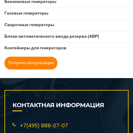
Hyundai
Бензиновые генераторы
JCB (Великобритания)
Газовые генераторы
Kirloskar (Индия)
Сварочные генераторы
KOGEL (Великобритания)
KOHLER-SDMO (Франция)
Блоки автоматического ввода резерва (АВР)
Kubota (Япония)
Контейнеры для генераторов
Leega (Китай)
MGE (Нидерланды)
Получить консультацию
Mitsubishi (Япония)
Mitsudiesel
Mitsui
Motor
MVAE
КОНТАКТНАЯ ИНФОРМАЦИЯ
Onis VISA (Италия)
PowerLink (Великобритания)
+7(495) 888-07-07
PowerLink (Китай)