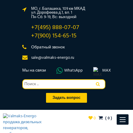
МО, г. Балашиха, 109 км МКАД
ул. Дорофеева д.1, вл. 1
Пн-Сб: 9-19, Вс: выходной
+7(495) 888-07-07
+7(900) 154-65-15
Обратный звонок
sale@valmaks-energo.ru
Мы на связи
WhatsApp
MAX
Задать вопрос
0
(
0
)
Toggle
navigat