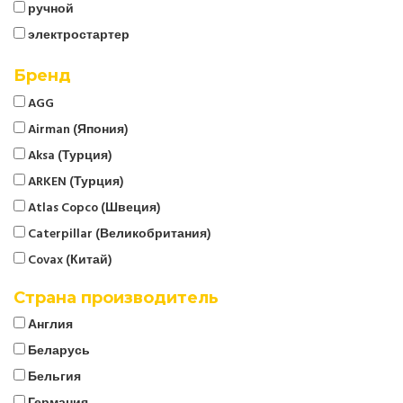
ручной
электростартер
Бренд
AGG
Airman (Япония)
Aksa (Турция)
ARKEN (Турция)
Atlas Copco (Швеция)
Caterpillar (Великобритания)
Covax (Китай)
CTG
Страна производитель
Cummins (Великобритания)
Англия
Denyo (Япония)
Беларусь
ELCOS (Италия)
Бельгия
EMSA (Турция)