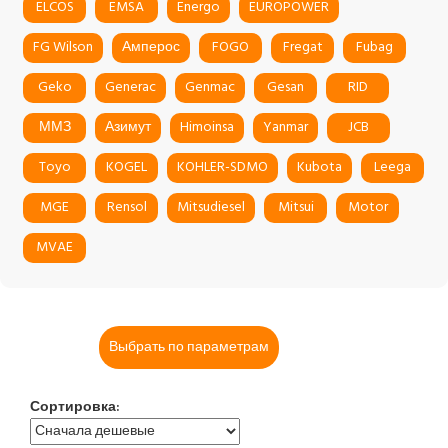
ELCOS
EMSA
Energo
EUROPOWER
FG Wilson
Амперос
FOGO
Fregat
Fubag
Geko
Generac
Genmac
Gesan
RID
ММЗ
Азимут
Himoinsa
Yanmar
JCB
Toyo
KOGEL
KOHLER-SDMO
Kubota
Leega
MGE
Rensol
Mitsudiesel
Mitsui
Motor
MVAE
Выбрать по параметрам
Сортировка: