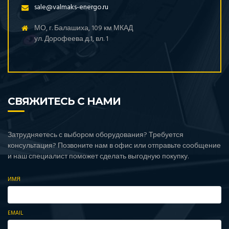
sale@valmaks-energo.ru
RID (Германия)
Teksan (Турция)
МО, г. Балашиха, 109 км МКАД
ул. Дорофеева д.1, вл. 1
Toyo (Япония)
Weifang
Welland (Великобритания)
Yanmar (Япония)
СВЯЖИТЕСЬ С НАМИ
Zeus (Турция)
Азимут
Амперос
Затрудняетесь с выбором оборудования? Требуется
Вепрь (Россия)
консультация? Позвоните нам в офис или отправьте сообщение
и наш специалист поможет сделать выгодную покупку.
ММЗ (Беларусь)
ТСС (Россия)
ИМЯ
EMAIL