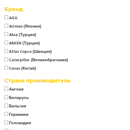
Бренд
AGG
Airman (Япония)
Aksa (Турция)
ARKEN (Турция)
Atlas Copco (Швеция)
Caterpillar (Великобритания)
Covax (Китай)
CTG
Страна производитель
Cummins (Великобритания)
Англия
Denyo (Япония)
Беларусь
ELCOS (Италия)
Бельгия
EMSA (Турция)
Германия
Energo
Голландия
EUROPOWER (Бельгия)