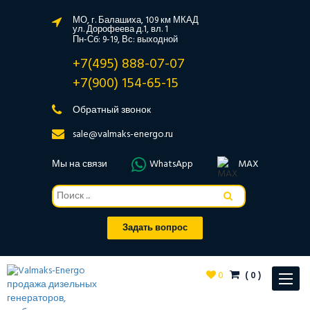
МО, г. Балашиха, 109 км МКАД
ул. Дорофеева д.1, вл. 1
Пн-Сб: 9-19, Вс: выходной
+7(495) 888-07-07
+7(900) 154-65-15
Обратный звонок
sale@valmaks-energo.ru
Мы на связи
WhatsApp
MAX
Задать вопрос
0
(
0
)
Toggle
navigat