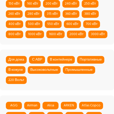
150 кВт
160 кВт
200 кВт
240 кВт
250 кВт
260 кВт
280 кВт
315 кВт
360 кВт
380 кВт
400 кВт
500 кВт
550 кВт
600 кВт
700 кВт
800 кВт
1000 кВт
1600 кВт
2000 кВт
3000 кВт
Для дома
С АВР
В контейнере
Портативные
В кожухе
Высоковольтные
Промышленные
220 Вольт
AGG
Airman
Aksa
ARKEN
Atlas Copco