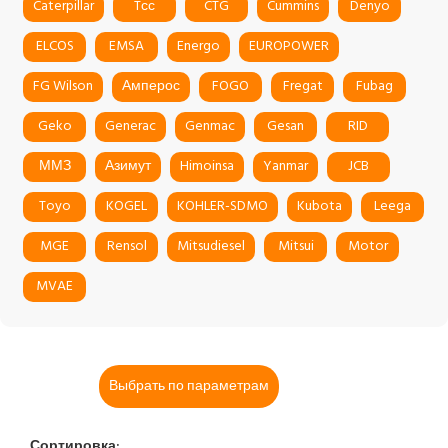
Caterpillar
Tсс
CTG
Cummins
Denyo
ELCOS
EMSA
Energo
EUROPOWER
FG Wilson
Амперос
FOGO
Fregat
Fubag
Geko
Generac
Genmac
Gesan
RID
ММЗ
Азимут
Himoinsa
Yanmar
JCB
Toyo
KOGEL
KOHLER-SDMO
Kubota
Leega
MGE
Rensol
Mitsudiesel
Mitsui
Motor
MVAE
Выбрать по параметрам
Сортировка: