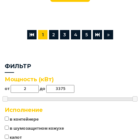
1
2
3
4
5
ФИЛЬТР
Мощность (кВт)
от
до
Исполнение
в контейнере
в шумозащитном кожухе
капот