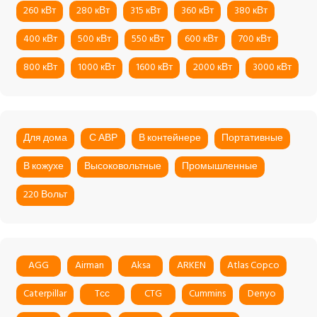
260 кВт
280 кВт
315 кВт
360 кВт
380 кВт
400 кВт
500 кВт
550 кВт
600 кВт
700 кВт
800 кВт
1000 кВт
1600 кВт
2000 кВт
3000 кВт
Для дома
С АВР
В контейнере
Портативные
В кожухе
Высоковольтные
Промышленные
220 Вольт
AGG
Airman
Aksa
ARKEN
Atlas Copco
Caterpillar
Tсс
CTG
Cummins
Denyo