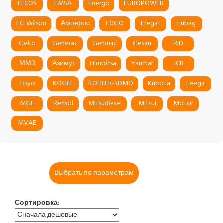
ELCOS
EMSA
Energo
EUROPOWER
FG Wilson
Амперос
FOGO
Fregat
Fubag
Geko
Generac
Genmac
Gesan
RID
ММЗ
Азимут
Himoinsa
Yanmar
JCB
Toyo
KOGEL
KOHLER-SDMO
Kubota
Leega
MGE
Rensol
Mitsudiesel
Mitsui
Motor
MVAE
Выбрать по параметрам
Сортировка: