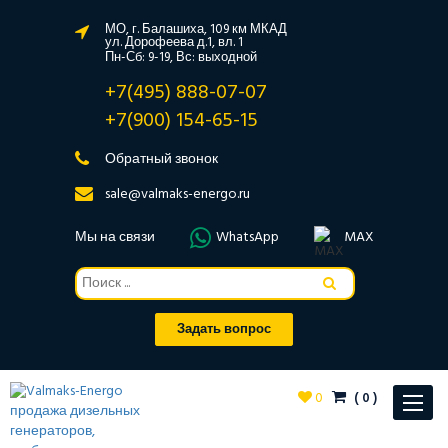
МО, г. Балашиха, 109 км МКАД
ул. Дорофеева д.1, вл. 1
Пн-Сб: 9-19, Вс: выходной
+7(495) 888-07-07
+7(900) 154-65-15
Обратный звонок
sale@valmaks-energo.ru
Мы на связи
WhatsApp
MAX
Задать вопрос
0
(
0
)
Toggle
navigat