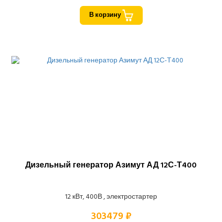
В корзину
Дизельный генератор Азимут АД 12С-Т400
12 кВт, 400В , электростартер
303479 ₽