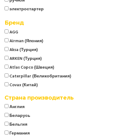
ручной
электростартер
Бренд
AGG
Airman (Япония)
Aksa (Турция)
ARKEN (Турция)
Atlas Copco (Швеция)
Caterpillar (Великобритания)
Covax (Китай)
CTG
Страна производитель
Cummins (Великобритания)
Англия
Denyo (Япония)
Беларусь
ELCOS (Италия)
Бельгия
EMSA (Турция)
Германия