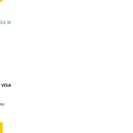
Амперос
Вепрь (Россия)
ММЗ (Беларусь)
ТСС (Россия)
 VISA
тер