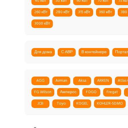
40 кВт
50 кВт
60 кВт
70 кВт
75 кВ
260 кВт
280 кВт
315 кВт
360 кВт
380
3000 кВт
Для дома
С АВР
В контейнере
Порта
AGG
Airman
Aksa
ARKEN
Atlas
FG Wilson
Амперос
FOGO
Fregat
JCB
Toyo
KOGEL
KOHLER-SDMO