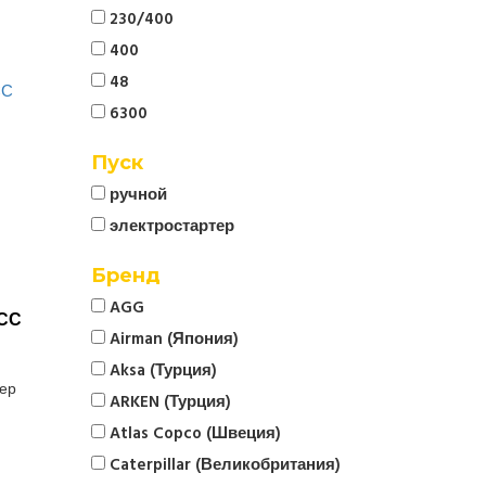
230/400
400
48
6300
Пуск
ручной
электростартер
Бренд
AGG
ТСС
Airman (Япония)
Aksa (Турция)
тер
ARKEN (Турция)
Atlas Copco (Швеция)
Caterpillar (Великобритания)