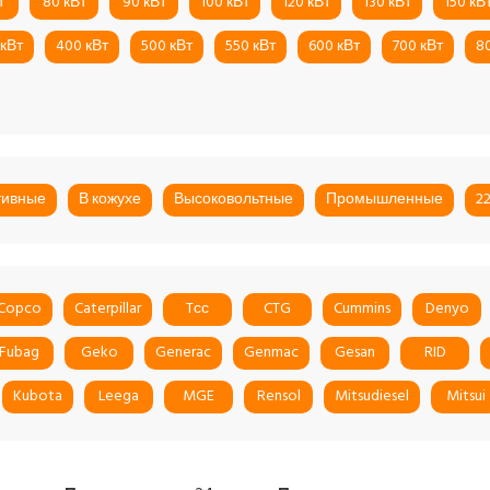
т
80 кВт
90 кВт
100 кВт
120 кВт
130 кВт
150 кВ
 кВт
400 кВт
500 кВт
550 кВт
600 кВт
700 кВт
8
тивные
В кожухе
Высоковольтные
Промышленные
2
 Copco
Caterpillar
Tсс
CTG
Cummins
Denyo
Fubag
Geko
Generac
Genmac
Gesan
RID
Kubota
Leega
MGE
Rensol
Mitsudiesel
Mitsui