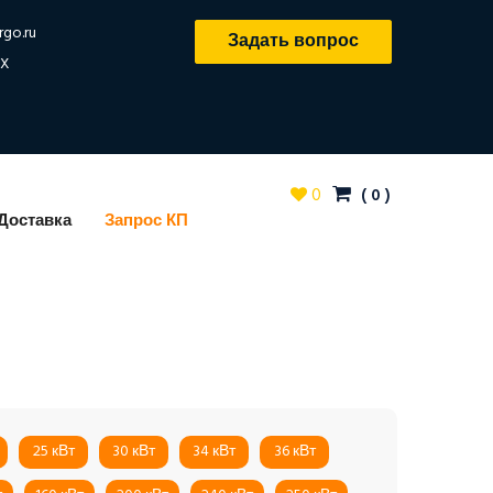
rgo.ru
Задать вопрос
X
0
(
0
)
Доставка
Запрос КП
25 кВт
30 кВт
34 кВт
36 кВт