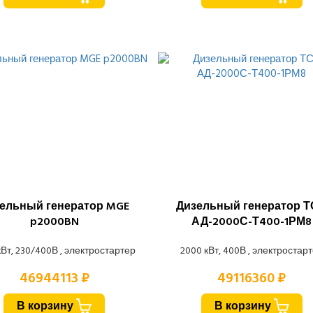
ельный генератор MGE
Дизельный генератор 
p2000BN
АД-2000С-Т400-1РМ8
кВт, 230/400В , электростартер
2000 кВт, 400В , электростар
46944113 ₽
49116360 ₽
В корзину
В корзину