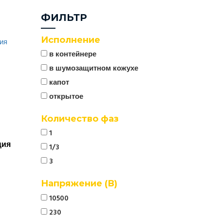
ФИЛЬТР
Исполнение
в контейнере
в шумозащитном кожухе
капот
открытое
Количество фаз
1
ция
1/3
3
Напряжение (В)
10500
230