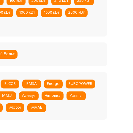
т
160 кВт
200 кВт
240 кВт
250 кВт
00 кВт
1000 кВт
1600 кВт
2000 кВт
20 Вольт
ELCOS
EMSA
Energo
EUROPOWER
ММЗ
Азимут
Himoinsa
Yanmar
Motor
MVAE