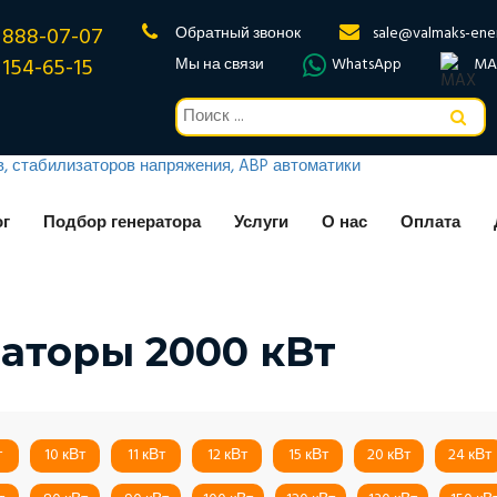
 888-07-07
Обратный звонок
sale@valmaks-ene
 154-65-15
Мы на связи
WhatsApp
MA
ог
Подбор генератора
Услуги
О нас
Оплата
аторы 2000 кВт
т
10 кВт
11 кВт
12 кВт
15 кВт
20 кВт
24 кВт