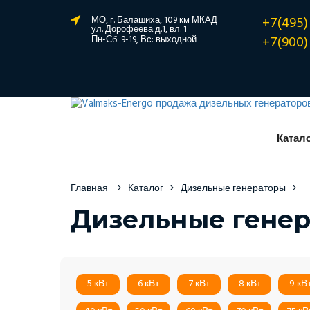
+7(495)
МО, г. Балашиха, 109 км МКАД
ул. Дорофеева д.1, вл. 1
+7(900)
Пн-Сб: 9-19, Вс: выходной
Катал
Главная
Каталог
Дизельные генераторы
Дизельные генер
5 кВт
6 кВт
7 кВт
8 кВт
9 кВ