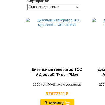
Сортировка:
Дизельный генератор ТСС
Диз
АД-2000С-Т400-1РМ26
А
2000 кВт, 400В , электростартер
200
37677311 ₽
В корзину