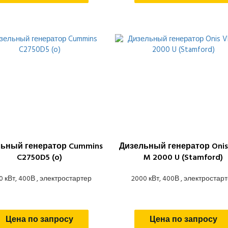
ьный генератор Cummins
Дизельный генератор Onis
C2750D5 (o)
M 2000 U (Stamford)
0 кВт, 400В , электростартер
2000 кВт, 400В , электростар
Цена по запросу
Цена по запросу