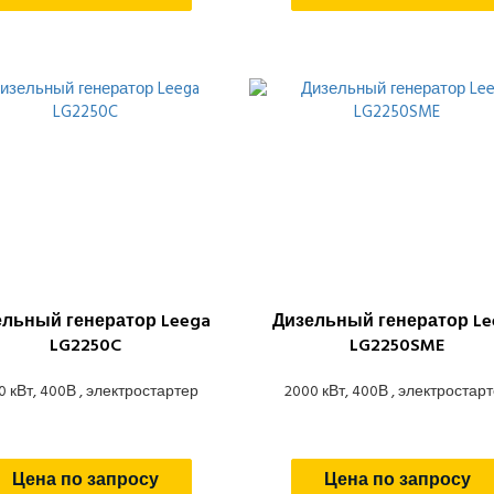
ельный генератор Leega
Дизельный генератор Le
LG2250C
LG2250SME
0 кВт, 400В , электростартер
2000 кВт, 400В , электростар
Цена по запросу
Цена по запросу