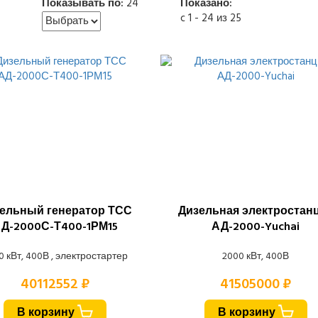
Показывать по:
24
Показано:
c 1 - 24 из 25
ельный генератор ТСС
Дизельная электростан
Д-2000С-Т400-1РМ15
АД-2000-Yuchai
0 кВт, 400В , электростартер
2000 кВт, 400В
40112552 ₽
41505000 ₽
В корзину
В корзину