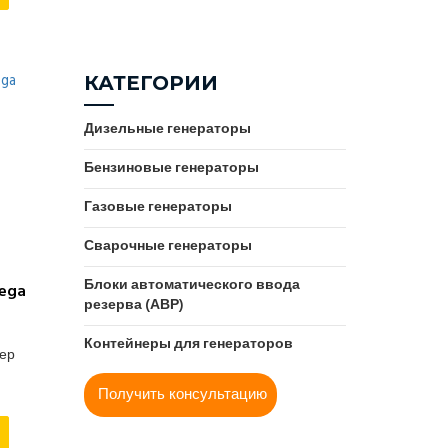
Турция
Gesan (Испания)
Франция
GMGen (Италия)
Швеция
КАТЕГОРИИ
Greaves (Индия)
Япония
Hertz (Турция)
Дизельные генераторы
Himoinsa (Испания)
Бензиновые генераторы
Hyundai
JCB (Великобритания)
Газовые генераторы
Kirloskar (Индия)
Сварочные генераторы
KOGEL (Великобритания)
Блоки автоматического ввода
KOHLER-SDMO (Франция)
ega
резерва (АВР)
Kubota (Япония)
Leega (Китай)
Контейнеры для генераторов
тер
MGE (Нидерланды)
Получить консультацию
Mitsubishi (Япония)
Mitsudiesel