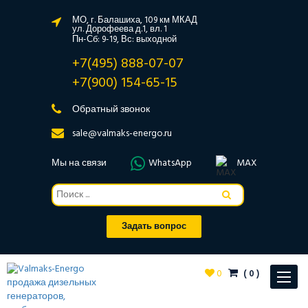
МО, г. Балашиха, 109 км МКАД
ул. Дорофеева д.1, вл. 1
Пн-Сб: 9-19, Вс: выходной
+7(495) 888-07-07
+7(900) 154-65-15
Обратный звонок
sale@valmaks-energo.ru
Мы на связи
WhatsApp
MAX
Задать вопрос
0
(
0
)
Toggle
navigat