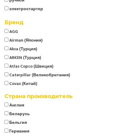
ручной
электростартер
Бренд
AGG
Airman (Япония)
Aksa (Турция)
ARKEN (Турция)
Atlas Copco (Швеция)
Caterpillar (Великобритания)
Covax (Китай)
CTG
Страна производитель
Cummins (Великобритания)
Англия
Denyo (Япония)
Беларусь
ELCOS (Италия)
Бельгия
EMSA (Турция)
Германия