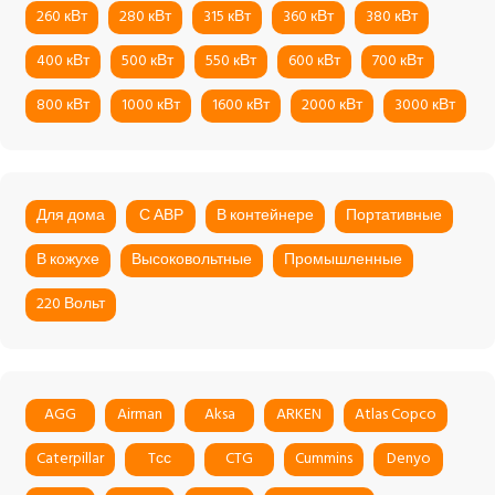
260 кВт
280 кВт
315 кВт
360 кВт
380 кВт
400 кВт
500 кВт
550 кВт
600 кВт
700 кВт
800 кВт
1000 кВт
1600 кВт
2000 кВт
3000 кВт
Для дома
С АВР
В контейнере
Портативные
В кожухе
Высоковольтные
Промышленные
220 Вольт
AGG
Airman
Aksa
ARKEN
Atlas Copco
Caterpillar
Tсс
CTG
Cummins
Denyo