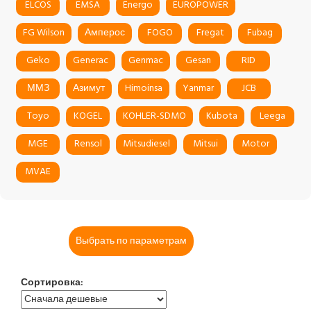
ELCOS
EMSA
Energo
EUROPOWER
FG Wilson
Амперос
FOGO
Fregat
Fubag
Geko
Generac
Genmac
Gesan
RID
ММЗ
Азимут
Himoinsa
Yanmar
JCB
Toyo
KOGEL
KOHLER-SDMO
Kubota
Leega
MGE
Rensol
Mitsudiesel
Mitsui
Motor
MVAE
Выбрать по параметрам
Сортировка: