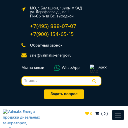
МО, г. Балашиха, 109 км МКАД
ул. Дорофеева д.1, вл. 1
Пн-Сб: 9-19, Вс: выходной
+7(495) 888-07-07
+7(900) 154-65-15
Обратный звонок
sale@valmaks-energo.ru
Мы на связи
WhatsApp
MAX
Задать вопрос
0
(
0
)
Toggle
navigat