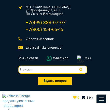
МО, г. Балашиха, 109 км МКАД
ул. Дорофеева д.1, вл. 1
Пн-Сб: 9-19, Вс: выходной
+7(495) 888-07-07
+7(900) 154-65-15
Обратный звонок
sale@valmaks-energo.ru
Мы на связи
WhatsApp
MAX
Задать вопрос
0
(
0
)
Toggle
navigat