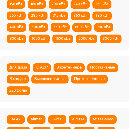
150 кВт
160 кВт
200 кВт
240 кВт
250 кВт
260 кВт
280 кВт
315 кВт
360 кВт
380 кВт
400 кВт
500 кВт
550 кВт
600 кВт
700 кВт
800 кВт
1000 кВт
1600 кВт
2000 кВт
3000 кВт
Для дома
С АВР
В контейнере
Портативные
В кожухе
Высоковольтные
Промышленные
220 Вольт
AGG
Airman
Aksa
ARKEN
Atlas Copco