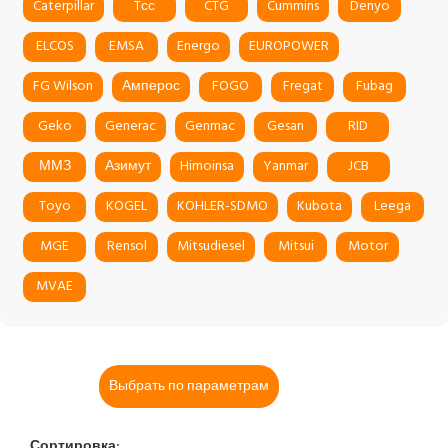
Caterpillar
Tсс
CTG
Cummins
Denyo
ELCOS
EMSA
Energo
EUROPOWER
FG Wilson
Амперос
FOGO
Fregat
Fubag
Geko
Generac
Genmac
Gesan
RID
ММЗ
Азимут
Himoinsa
Yanmar
JCB
Toyo
KOGEL
KOHLER-SDMO
Kubota
Leega
MGE
Rensol
Mitsudiesel
Mitsui
Motor
MVAE
Выбрать по параметрам
Сортировка: