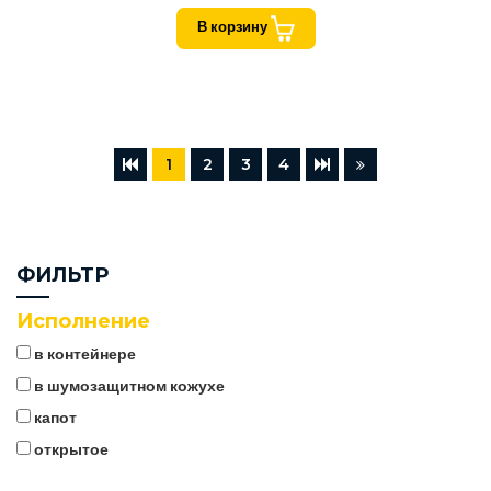
В корзину
1
2
3
4
ФИЛЬТР
Исполнение
в контейнере
в шумозащитном кожухе
капот
открытое