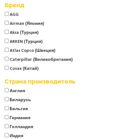
Бренд
AGG
Airman (Япония)
Aksa (Турция)
ARKEN (Турция)
Atlas Copco (Швеция)
Caterpillar (Великобритания)
Covax (Китай)
CTG
Страна производитель
Cummins (Великобритания)
Англия
Denyo (Япония)
Беларусь
ELCOS (Италия)
Бельгия
EMSA (Турция)
Германия
Energo
Голландия
EUROPOWER (Бельгия)
Индия