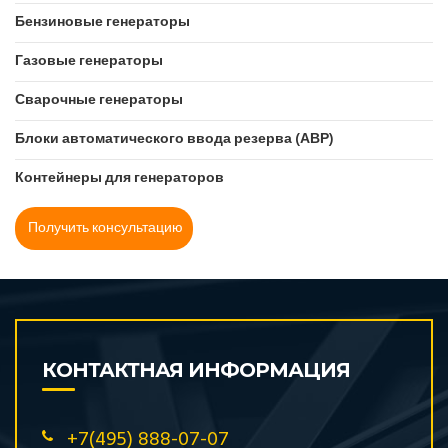
Hyundai
Бензиновые генераторы
JCB (Великобритания)
Газовые генераторы
Kirloskar (Индия)
Сварочные генераторы
KOGEL (Великобритания)
KOHLER-SDMO (Франция)
Блоки автоматического ввода резерва (АВР)
Kubota (Япония)
Контейнеры для генераторов
Leega (Китай)
MGE (Нидерланды)
Получить консультацию
Mitsubishi (Япония)
Mitsudiesel
Mitsui
Motor
MVAE
КОНТАКТНАЯ ИНФОРМАЦИЯ
Onis VISA (Италия)
PowerLink (Великобритания)
+7(495) 888-07-07