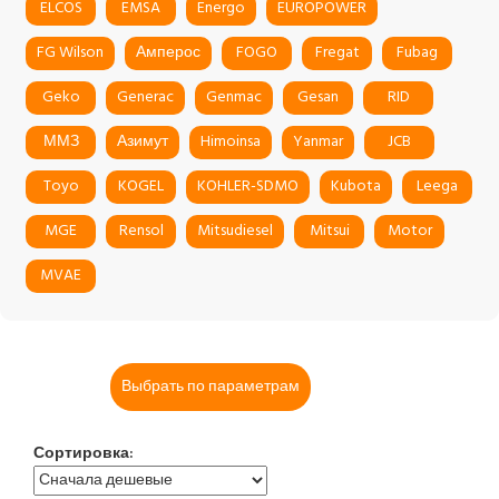
ELCOS
EMSA
Energo
EUROPOWER
FG Wilson
Амперос
FOGO
Fregat
Fubag
Geko
Generac
Genmac
Gesan
RID
ММЗ
Азимут
Himoinsa
Yanmar
JCB
Toyo
KOGEL
KOHLER-SDMO
Kubota
Leega
MGE
Rensol
Mitsudiesel
Mitsui
Motor
MVAE
Выбрать по параметрам
Сортировка: