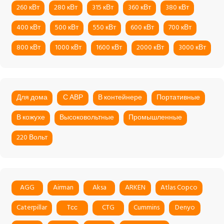
260 кВт
280 кВт
315 кВт
360 кВт
380 кВт
400 кВт
500 кВт
550 кВт
600 кВт
700 кВт
800 кВт
1000 кВт
1600 кВт
2000 кВт
3000 кВт
Для дома
С АВР
В контейнере
Портативные
В кожухе
Высоковольтные
Промышленные
220 Вольт
AGG
Airman
Aksa
ARKEN
Atlas Copco
Caterpillar
Tсс
CTG
Cummins
Denyo