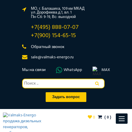
МО, г. Балашиха, 109 км МКАД
ул. Дорофеева д.1, вл. 1
Пн-Сб: 9-19, Вс: выходной
+7(495) 888-07-07
+7(900) 154-65-15
Обратный звонок
sale@valmaks-energo.ru
Мы на связи
WhatsApp
MAX
Задать вопрос
0
(
0
)
Toggle
navigat