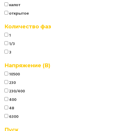
капот
открытое
Количество фаз
1
1/3
3
Напряжение (В)
10500
230
230/400
400
48
6300
Пуск