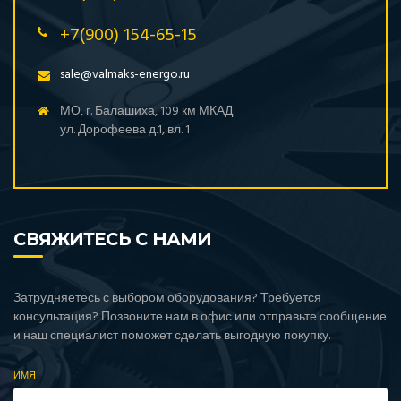
PowerLink (Китай)
Pramac (Италия)
+7(900) 154-65-15
Rensol
sale@valmaks-energo.ru
RID (Германия)
Teksan (Турция)
МО, г. Балашиха, 109 км МКАД
ул. Дорофеева д.1, вл. 1
Toyo (Япония)
Weifang
Welland (Великобритания)
Yanmar (Япония)
СВЯЖИТЕСЬ С НАМИ
Zeus (Турция)
Азимут
Амперос
Затрудняетесь с выбором оборудования? Требуется
Вепрь (Россия)
консультация? Позвоните нам в офис или отправьте сообщение
и наш специалист поможет сделать выгодную покупку.
ММЗ (Беларусь)
ТСС (Россия)
ИМЯ