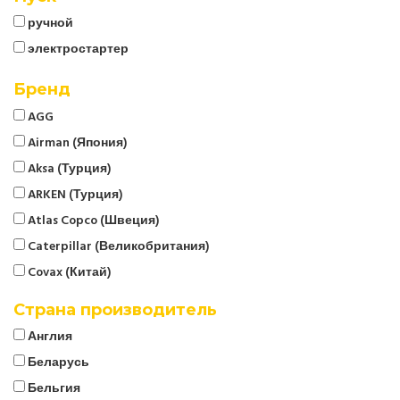
ручной
электростартер
Бренд
AGG
Airman (Япония)
Aksa (Турция)
ARKEN (Турция)
Atlas Copco (Швеция)
Caterpillar (Великобритания)
Covax (Китай)
CTG
Страна производитель
Cummins (Великобритания)
Англия
Denyo (Япония)
Беларусь
ELCOS (Италия)
Бельгия