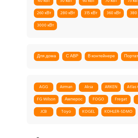
40 кВт
50 кВт
60 кВт
70 кВт
75 кВ
260 кВт
280 кВт
315 кВт
360 кВт
380
3000 кВт
Для дома
С АВР
В контейнере
Порта
AGG
Airman
Aksa
ARKEN
Atlas
FG Wilson
Амперос
FOGO
Fregat
JCB
Toyo
KOGEL
KOHLER-SDMO