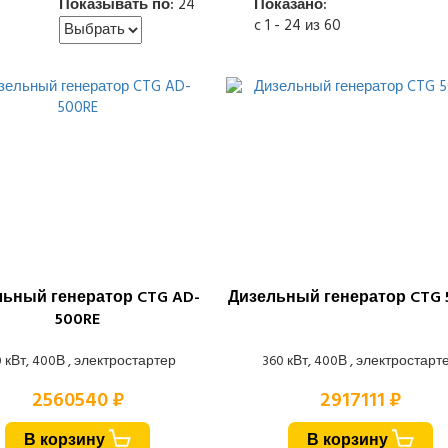
Показывать по:
24
Показано:
c 1 - 24 из 60
льный генератор CTG AD-
Дизельный генератор CTG 
500RE
 кВт, 400В , электростартер
360 кВт, 400В , электростарт
2560540 ₽
2917111 ₽
В корзину
В корзину