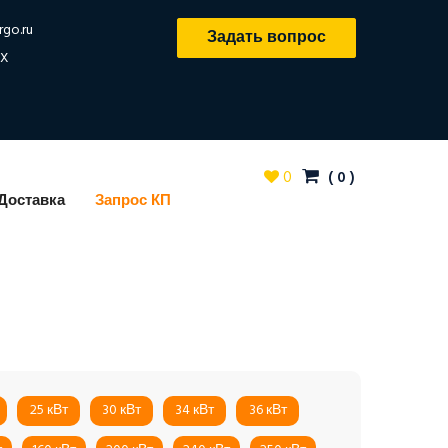
rgo.ru
Задать вопрос
X
0
(
0
)
Доставка
Запрос КП
25 кВт
30 кВт
34 кВт
36 кВт