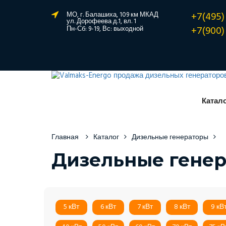
+7(495)
МО, г. Балашиха, 109 км МКАД
ул. Дорофеева д.1, вл. 1
+7(900)
Пн-Сб: 9-19, Вс: выходной
Катал
Главная
Каталог
Дизельные генераторы
Дизельные генер
5 кВт
6 кВт
7 кВт
8 кВт
9 кВ