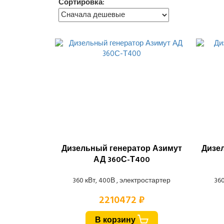
Сортировка:
Дизельный генератор Азимут
Дизе
АД 360С-Т400
360 кВт, 400В , электростартер
360
2210472 ₽
В корзину