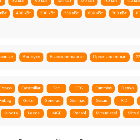
т
80 кВт
90 кВт
100 кВт
120 кВт
130 кВт
150 кВ
 кВт
400 кВт
500 кВт
550 кВт
600 кВт
700 кВт
8
тивные
В кожухе
Высоковольтные
Промышленные
2
 Copco
Caterpillar
Tсс
CTG
Cummins
Denyo
Fubag
Geko
Generac
Genmac
Gesan
RID
Kubota
Leega
MGE
Rensol
Mitsudiesel
Mitsui