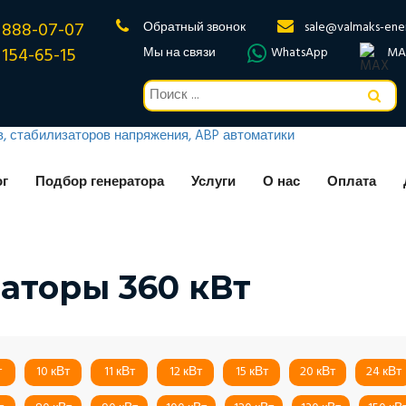
 888-07-07
Обратный звонок
sale@valmaks-ene
 154-65-15
Мы на связи
WhatsApp
MA
ог
Подбор генератора
Услуги
О нас
Оплата
аторы 360 кВт
т
10 кВт
11 кВт
12 кВт
15 кВт
20 кВт
24 кВт