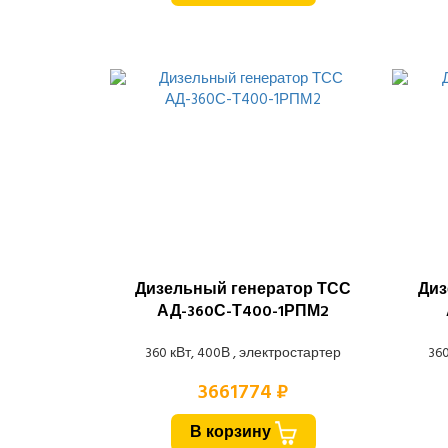
Дизельный генератор ТСС
Диз
АД-360С-Т400-1РПМ2
360 кВт, 400В , электростартер
360
3661774 ₽
В корзину