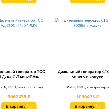
ельный генератор ТСС
Дизельный генератор CTG
АД-360С-Т400-1РМ16
500RES в кожухе
 кВт, 400В , электростартер
360 кВт, 400В , электростарт
3062439 ₽
3090473 ₽
В корзину
В корзину