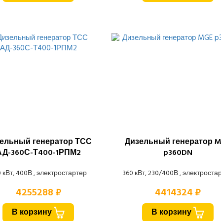
ельный генератор ТСС
Дизельный генератор 
АД-360С-Т400-1РПМ2
p360DN
 кВт, 400В , электростартер
360 кВт, 230/400В , электроста
4255288 ₽
4414324 ₽
В корзину
В корзину