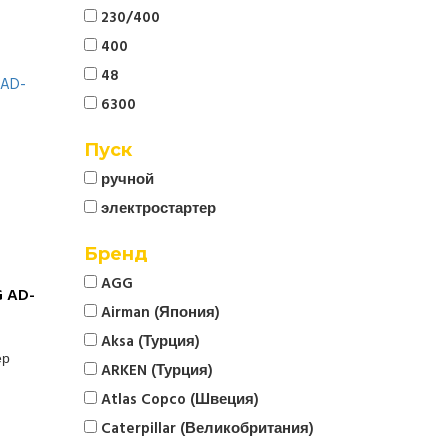
230/400
400
48
6300
Пуск
ручной
электростартер
Бренд
AGG
 AD-
Airman (Япония)
Aksa (Турция)
ер
ARKEN (Турция)
Atlas Copco (Швеция)
Caterpillar (Великобритания)