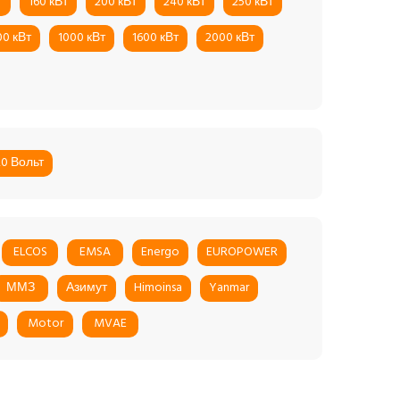
т
160 кВт
200 кВт
240 кВт
250 кВт
00 кВт
1000 кВт
1600 кВт
2000 кВт
20 Вольт
ELCOS
EMSA
Energo
EUROPOWER
ММЗ
Азимут
Himoinsa
Yanmar
Motor
MVAE