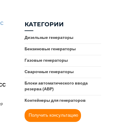
Турция
Gesan (Испания)
Франция
GMGen (Италия)
Швеция
КАТЕГОРИИ
Greaves (Индия)
Япония
Hertz (Турция)
Дизельные генераторы
Himoinsa (Испания)
Бензиновые генераторы
Hyundai
JCB (Великобритания)
Газовые генераторы
Kirloskar (Индия)
Сварочные генераторы
KOGEL (Великобритания)
Блоки автоматического ввода
KOHLER-SDMO (Франция)
ТСС
резерва (АВР)
Kubota (Япония)
Leega (Китай)
Контейнеры для генераторов
ер
MGE (Нидерланды)
Получить консультацию
Mitsubishi (Япония)
Mitsudiesel