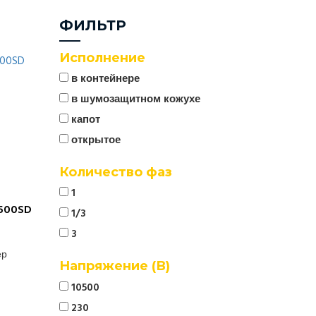
ФИЛЬТР
Исполнение
в контейнере
в шумозащитном кожухе
капот
открытое
Количество фаз
1
500SD
1/3
3
ер
Напряжение (В)
10500
230