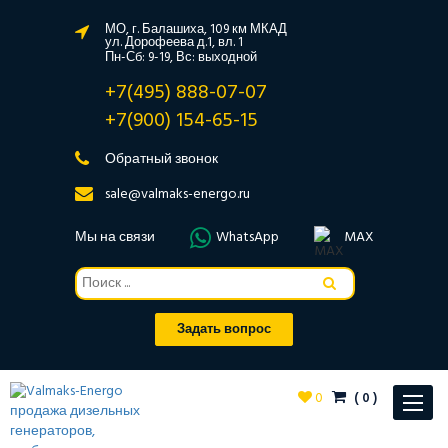
МО, г. Балашиха, 109 км МКАД
ул. Дорофеева д.1, вл. 1
Пн-Сб: 9-19, Вс: выходной
+7(495) 888-07-07
+7(900) 154-65-15
Обратный звонок
sale@valmaks-energo.ru
Мы на связи
WhatsApp
MAX
Задать вопрос
0
(
0
)
Toggle
navigat