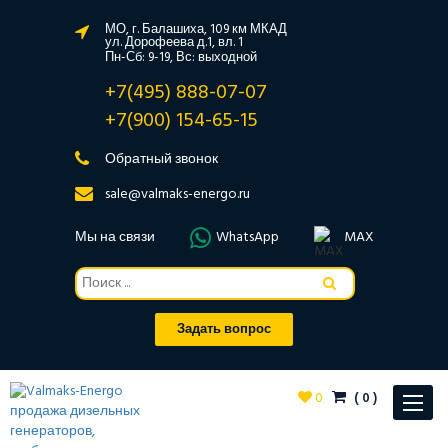
МО, г. Балашиха, 109 км МКАД
ул. Дорофеева д.1, вл. 1
Пн-Сб: 9-19, Вс: выходной
+7(495) 888-07-07
+7(900) 154-65-15
Обратный звонок
sale@valmaks-energo.ru
Мы на связи
WhatsApp
MAX
Задать вопрос
0
(
0
)
Toggle
navigat