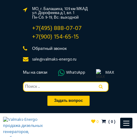
МО, г. Балашиха, 109 км МКАД
ул. Дорофеева д.1, вл. 1
Пн-Сб: 9-19, Вс: выходной
+7(495) 888-07-07
+7(900) 154-65-15
Обратный звонок
sale@valmaks-energo.ru
Мы на связи
WhatsApp
MAX
Задать вопрос
0
(
0
)
Toggle
navigat