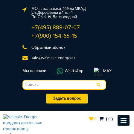
МО, г. Балашиха, 109 км МКАД
ул. Дорофеева д.1, вл. 1
Пн-Сб: 9-19, Вс: выходной
+7(495) 888-07-07
+7(900) 154-65-15
Обратный звонок
sale@valmaks-energo.ru
Мы на связи
WhatsApp
MAX
Задать вопрос
0
(
0
)
Toggle
navigat