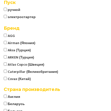
Пуск
ручной
электростартер
Бренд
AGG
Airman (Япония)
Aksa (Турция)
ARKEN (Турция)
Atlas Copco (Швеция)
Caterpillar (Великобритания)
Covax (Китай)
CTG
Страна производитель
Cummins (Великобритания)
Англия
Denyo (Япония)
Беларусь
ELCOS (Италия)