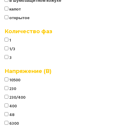
в шумозащитном кожухе
капот
открытое
Количество фаз
1
1/3
3
Напряжение (В)
10500
230
230/400
400
48
6300