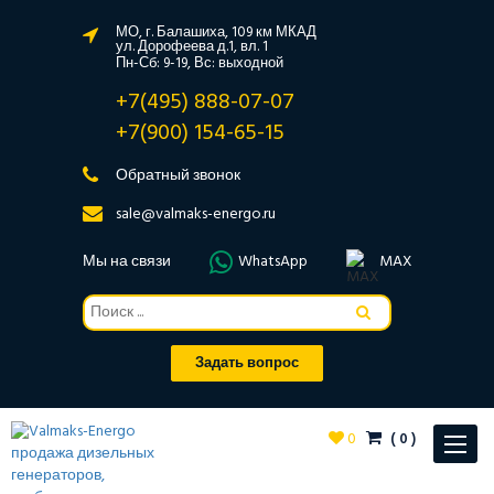
МО, г. Балашиха, 109 км МКАД
ул. Дорофеева д.1, вл. 1
Пн-Сб: 9-19, Вс: выходной
+7(495) 888-07-07
+7(900) 154-65-15
Обратный звонок
sale@valmaks-energo.ru
Мы на связи
WhatsApp
MAX
Задать вопрос
0
(
0
)
Toggle
navigat