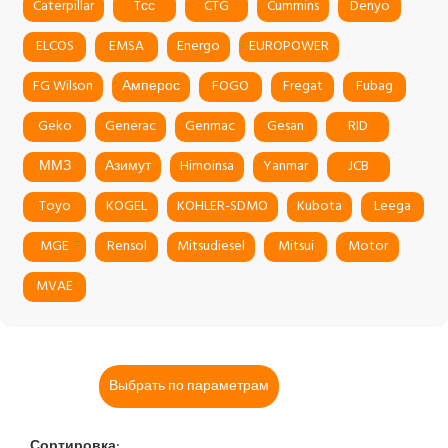
Caterpillar
Tсс
CTG
Cummins
Denyo
ELCOS
EMSA
Energo
EUROPOWER
FG Wilson
Амперос
FOGO
Fregat
Fubag
Geko
Generac
Genmac
Gesan
RID
ММЗ
Азимут
Himoinsa
Yanmar
JCB
Toyo
KOGEL
KOHLER-SDMO
Kubota
Leega
MGE
Rensol
Mitsudiesel
Mitsui
Motor
MVAE
Выбрать по параметрам
Сортировка: