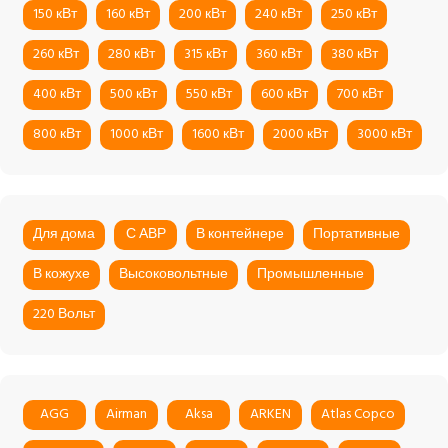
150 кВт
160 кВт
200 кВт
240 кВт
250 кВт
260 кВт
280 кВт
315 кВт
360 кВт
380 кВт
400 кВт
500 кВт
550 кВт
600 кВт
700 кВт
800 кВт
1000 кВт
1600 кВт
2000 кВт
3000 кВт
Для дома
С АВР
В контейнере
Портативные
В кожухе
Высоковольтные
Промышленные
220 Вольт
AGG
Airman
Aksa
ARKEN
Atlas Copco