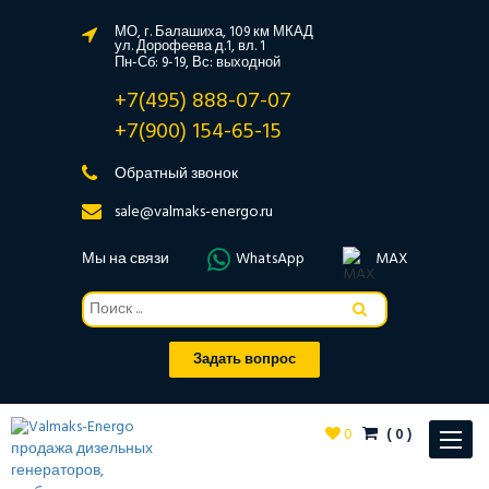
МО, г. Балашиха, 109 км МКАД
ул. Дорофеева д.1, вл. 1
Пн-Сб: 9-19, Вс: выходной
+7(495) 888-07-07
+7(900) 154-65-15
Обратный звонок
sale@valmaks-energo.ru
Мы на связи
WhatsApp
MAX
Задать вопрос
0
(
0
)
Toggle
navigat