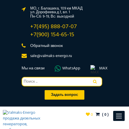
МО, г. Балашиха, 109 км МКАД
ул. Дорофеева д.1, вл. 1
Пн-Сб: 9-19, Вс: выходной
+7(495) 888-07-07
+7(900) 154-65-15
Обратный звонок
sale@valmaks-energo.ru
Мы на связи
WhatsApp
MAX
Задать вопрос
0
(
0
)
Toggle
navigat