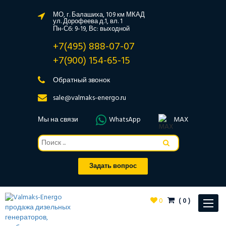
МО, г. Балашиха, 109 км МКАД
ул. Дорофеева д.1, вл. 1
Пн-Сб: 9-19, Вс: выходной
+7(495) 888-07-07
+7(900) 154-65-15
Обратный звонок
sale@valmaks-energo.ru
Мы на связи
WhatsApp
MAX
Задать вопрос
0
(
0
)
Toggle
navigat