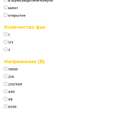
в шумозащитном кожухе
капот
открытое
Количество фаз
1
1/3
3
Напряжение (В)
10500
230
230/400
400
48
6300