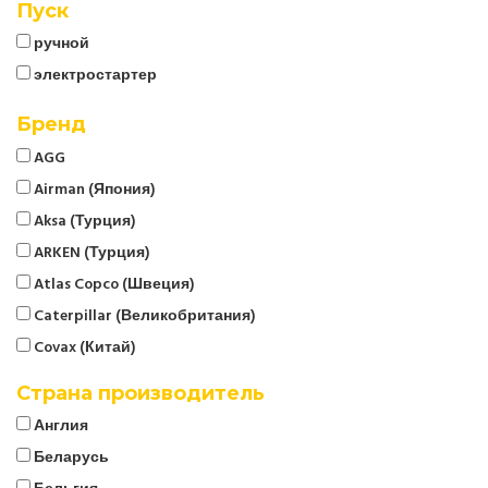
Пуск
ручной
электростартер
Бренд
AGG
Airman (Япония)
Aksa (Турция)
ARKEN (Турция)
Atlas Copco (Швеция)
Caterpillar (Великобритания)
Covax (Китай)
CTG
Страна производитель
Cummins (Великобритания)
Англия
Denyo (Япония)
Беларусь
ELCOS (Италия)