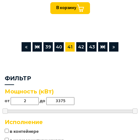
В корзину
39
40
41
42
43
ФИЛЬТР
Мощность (кВт)
от
до
Исполнение
в контейнере