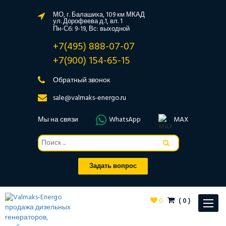
МО, г. Балашиха, 109 км МКАД
ул. Дорофеева д.1, вл. 1
Пн-Сб: 9-19, Вс: выходной
+7(495) 888-07-07
+7(900) 154-65-15
Обратный звонок
sale@valmaks-energo.ru
Мы на связи
WhatsApp
MAX
Задать вопрос
0
(
0
)
Toggle
navigat