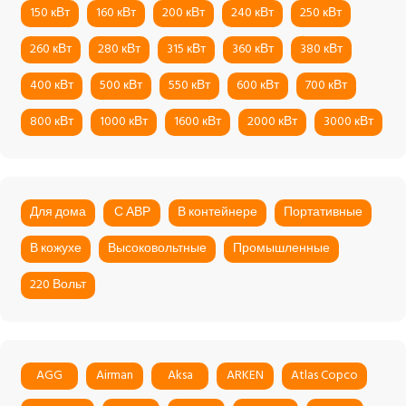
150 кВт
160 кВт
200 кВт
240 кВт
250 кВт
260 кВт
280 кВт
315 кВт
360 кВт
380 кВт
400 кВт
500 кВт
550 кВт
600 кВт
700 кВт
800 кВт
1000 кВт
1600 кВт
2000 кВт
3000 кВт
Для дома
С АВР
В контейнере
Портативные
В кожухе
Высоковольтные
Промышленные
220 Вольт
AGG
Airman
Aksa
ARKEN
Atlas Copco