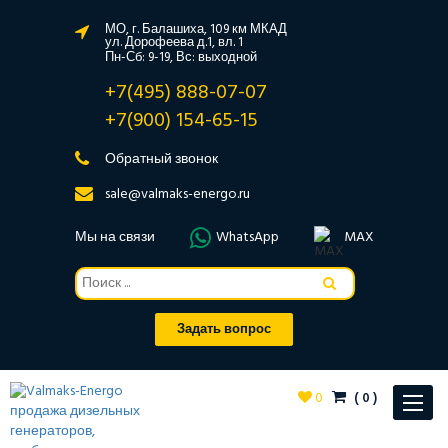
МО, г. Балашиха, 109 км МКАД
ул. Дорофеева д.1, вл. 1
Пн-Сб: 9-19, Вс: выходной
+7(495) 888-07-07
+7(900) 154-65-15
Обратный звонок
sale@valmaks-energo.ru
Мы на связи
WhatsApp
MAX
Задать вопрос
0
(
0
)
Toggle
navigat