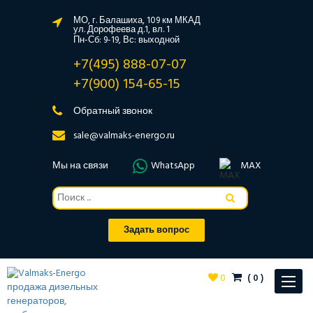
МО, г. Балашиха, 109 км МКАД
ул. Дорофеева д.1, вл. 1
Пн-Сб: 9-19, Вс: выходной
+7(495) 888-07-07
+7(900) 154-65-15
Обратный звонок
sale@valmaks-energo.ru
Мы на связи
WhatsApp
MAX
Задать вопрос
0
(
0
)
Toggle
navigat