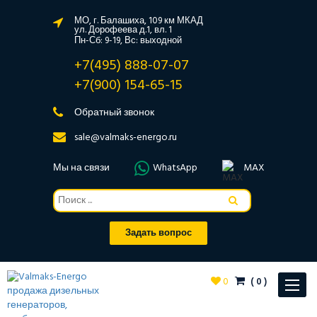
МО, г. Балашиха, 109 км МКАД
ул. Дорофеева д.1, вл. 1
Пн-Сб: 9-19, Вс: выходной
+7(495) 888-07-07
+7(900) 154-65-15
Обратный звонок
sale@valmaks-energo.ru
Мы на связи
WhatsApp
MAX
Задать вопрос
0
(
0
)
Toggle
navigat