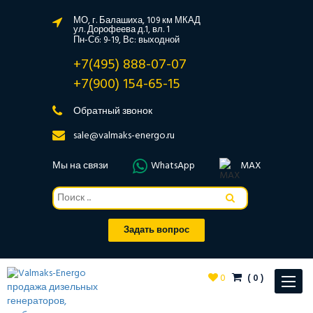
МО, г. Балашиха, 109 км МКАД
ул. Дорофеева д.1, вл. 1
Пн-Сб: 9-19, Вс: выходной
+7(495) 888-07-07
+7(900) 154-65-15
Обратный звонок
sale@valmaks-energo.ru
Мы на связи
WhatsApp
MAX
Задать вопрос
0
(
0
)
Toggle
navigat