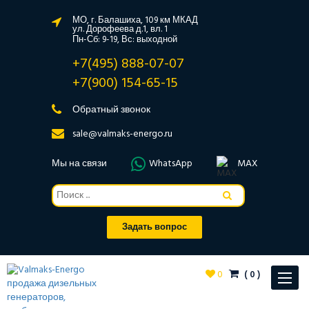
МО, г. Балашиха, 109 км МКАД
ул. Дорофеева д.1, вл. 1
Пн-Сб: 9-19, Вс: выходной
+7(495) 888-07-07
+7(900) 154-65-15
Обратный звонок
sale@valmaks-energo.ru
Мы на связи
WhatsApp
MAX
Задать вопрос
0
(
0
)
Toggle
navigat