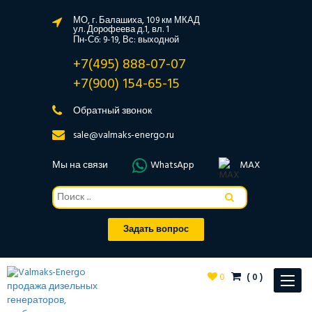
МО, г. Балашиха, 109 км МКАД
ул. Дорофеева д.1, вл. 1
Пн-Сб: 9-19, Вс: выходной
+7(495) 888-07-07
+7(900) 154-65-15
Обратный звонок
sale@valmaks-energo.ru
Мы на связи
WhatsApp
MAX
Задать вопрос
0
(
0
)
Toggle
navigat