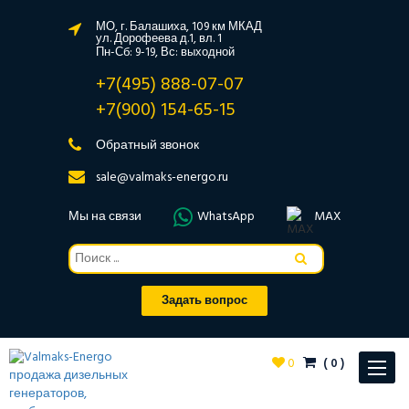
МО, г. Балашиха, 109 км МКАД
ул. Дорофеева д.1, вл. 1
Пн-Сб: 9-19, Вс: выходной
+7(495) 888-07-07
+7(900) 154-65-15
Обратный звонок
sale@valmaks-energo.ru
Мы на связи
WhatsApp
MAX
Задать вопрос
0
(
0
)
Toggle
navigat