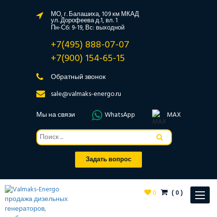
МО, г. Балашиха, 109 км МКАД
ул. Дорофеева д.1, вл. 1
Пн-Сб: 9-19, Вс: выходной
+7(495) 888-07-07
+7(900) 154-65-15
Обратный звонок
sale@valmaks-energo.ru
Мы на связи
WhatsApp
MAX
Задать вопрос
0
(
0
)
Toggle
navigat