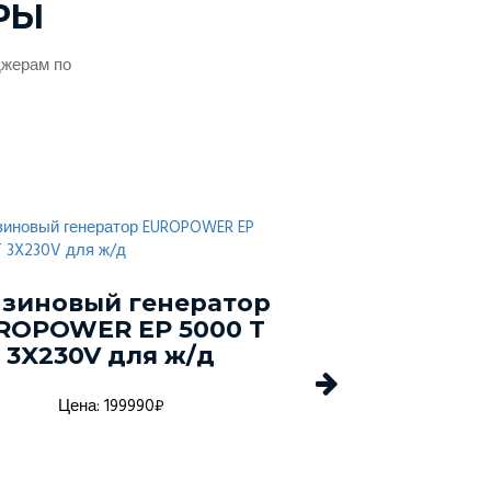
РЫ
джерам по
зиновый генератор
Сваро
ROPOWER EP 5000 T
бензиновый 
3X230V для ж/д
EUROPOWER 
DC
Цена: 199990₽
Цена: 279