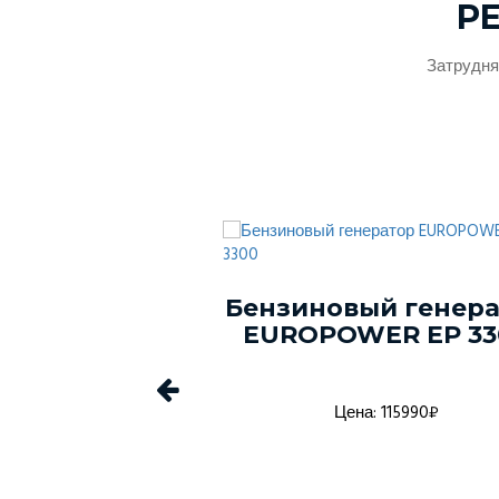
Р
Затрудня
ый генератор
Бензиновый генер
ER EP 2500
EUROPOWER EP 33
а: 84270₽
Цена: 115990₽