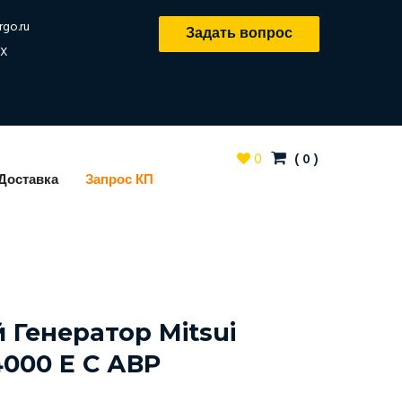
rgo.ru
Задать вопрос
X
0
(
0
)
Доставка
Запрос КП
 Генератор Mitsui
000 E С АВР