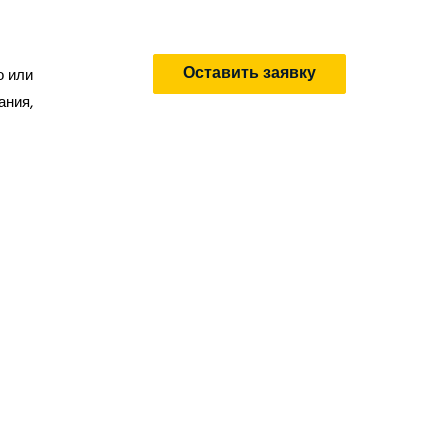
Оставить заявку
о или
ания,