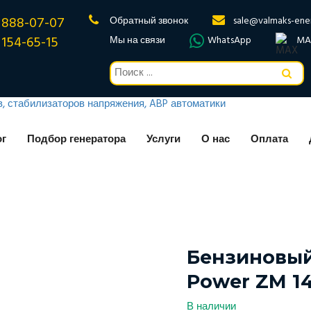
 888-07-07
Обратный звонок
sale@valmaks-ene
 154-65-15
Мы на связи
WhatsApp
MA
ог
Подбор генератора
Услуги
О нас
Оплата
Бензиновый
Power ZM 14
В наличии