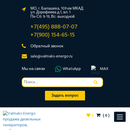
МО, г. Балашиха, 109 км МКАД
ул. Дорофеева д.1, вл. 1
Пн-Сб: 9-19, Вс: выходной
+7(495) 888-07-07
+7(900) 154-65-15
Обратный звонок
sale@valmaks-energo.ru
Мы на связи
WhatsApp
MAX
Задать вопрос
0
(
0
)
Toggle
navigat