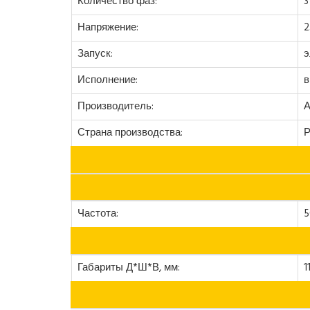
Количество фаз:
3
Напряжение:
2
Запуск:
э
Исполнение:
в
Производитель:
А
Страна производства:
Р
Частота:
5
Габариты Д*Ш*В, мм:
1