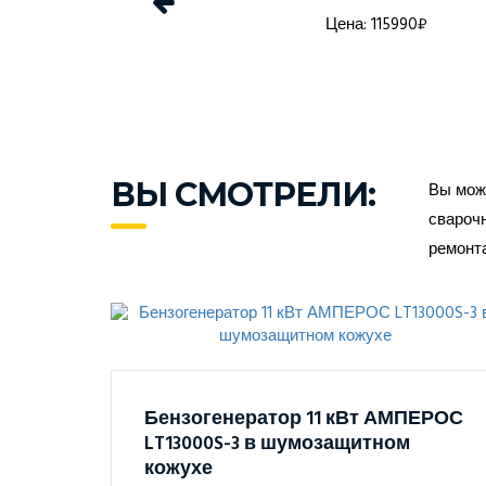
а: 84270₽
Цена: 115990₽
ВЫ СМОТРЕЛИ:
Вы може
сварочн
ремонт
Бензогенератор 11 кВт АМПЕРОС
LT13000S-3 в шумозащитном
кожухе