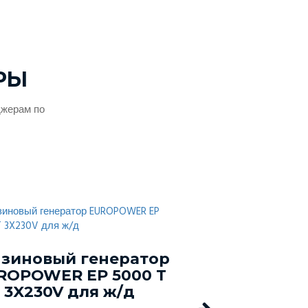
РЫ
джерам по
зиновый генератор
Сваро
ROPOWER EP 5000 T
бензиновый 
3X230V для ж/д
EUROPOWER 