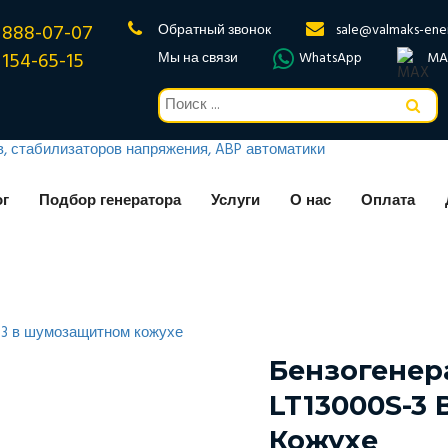
 888-07-07
Обратный звонок
sale@valmaks-ene
 154-65-15
Мы на связи
WhatsApp
MA
ог
Подбор генератора
Услуги
О нас
Оплата
Бензогенер
LT13000S-3
Кожухе