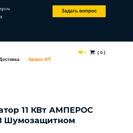
rgo.ru
Задать вопрос
X
0
(
0
)
Доставка
Запрос КП
атор 11 КВт АМПЕРОС
 В Шумозащитном