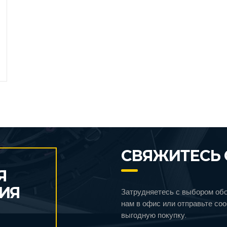
СВЯЖИТЕСЬ 
Я
ИЯ
Затрудняетесь с выбором об
нам в офис или отправьте со
выгодную покупку.