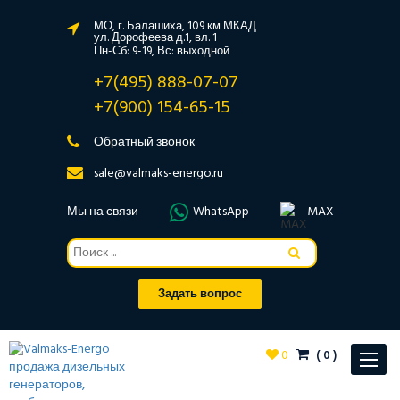
МО, г. Балашиха, 109 км МКАД
ул. Дорофеева д.1, вл. 1
Пн-Сб: 9-19, Вс: выходной
+7(495) 888-07-07
+7(900) 154-65-15
Обратный звонок
sale@valmaks-energo.ru
Мы на связи
WhatsApp
MAX
Задать вопрос
0
(
0
)
Toggle
navigat