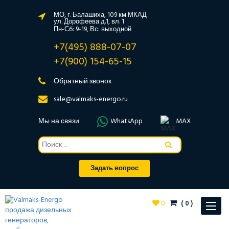
МО, г. Балашиха, 109 км МКАД
ул. Дорофеева д.1, вл. 1
Пн-Сб: 9-19, Вс: выходной
+7(495) 888-07-07
+7(900) 154-65-15
Обратный звонок
sale@valmaks-energo.ru
Мы на связи
WhatsApp
MAX
Задать вопрос
0
(
0
)
Toggle
navigat