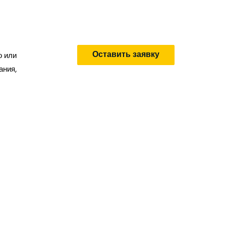
Оставить заявку
о или
ания,