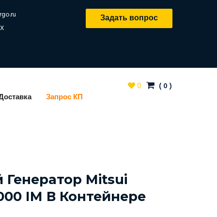
rgo.ru
Задать вопрос
X
0
(
0
)
Доставка
Запрос КП
 Генератор Mitsui
000 IM В Контейнере