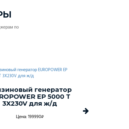
РЫ
джерам по
зиновый генератор
Сваро
ROPOWER EP 5000 T
бензиновый 
3X230V для ж/д
EUROPOWER 
DC
Цена: 199990₽
Цена: 279