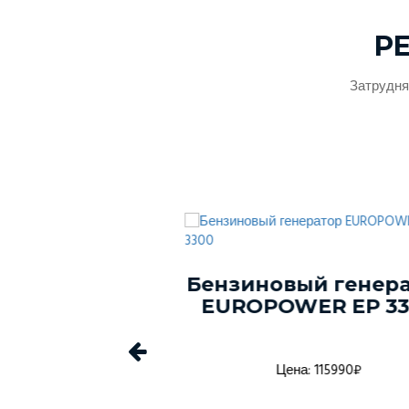
Р
Затрудня
ый генератор
Бензиновый генер
ER EP 2500
EUROPOWER EP 33
а: 84270₽
Цена: 115990₽