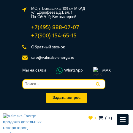
МО, г. Балашиха, 109 км МКАД
ул. Дорофеева д.1, вл. 1
Пн-Сб: 9-19, Вс: выходной
+7(495) 888-07-07
+7(900) 154-65-15
Обратный звонок
sale@valmaks-energo.ru
Мы на связи
WhatsApp
MAX
Задать вопрос
0
(
0
)
Toggle
navigat