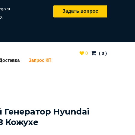
rgo.ru
Задать вопрос
X
0
(
0
)
Доставка
Запрос КП
 Генератор Hyundai
В Кожухе