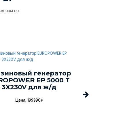
джерам по
зиновый генератор
Сваро
ROPOWER EP 5000 T
бензиновый 
3X230V для ж/д
EUROPOWER 
DC
Цена: 199990₽
Цена: 279