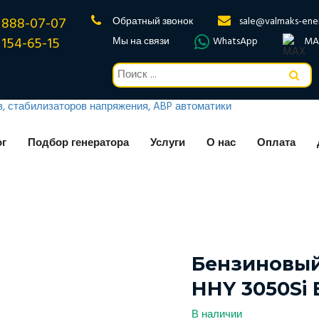
 888-07-07
Обратный звонок
sale@valmaks-ene
 154-65-15
Мы на связи
WhatsApp
MA
ог
Подбор генератора
Услуги
О нас
Оплата
Бензиновый
HHY 3050Si 
В наличии