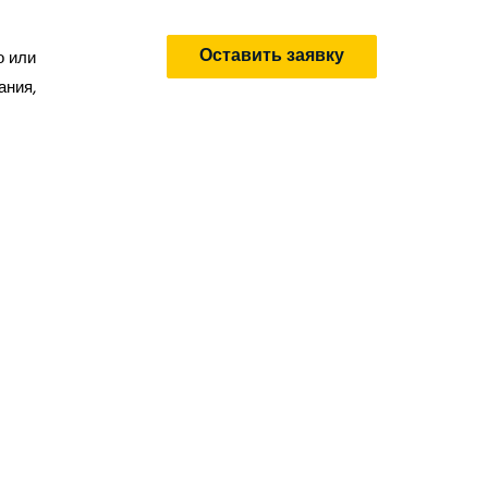
Оставить заявку
о или
ания,