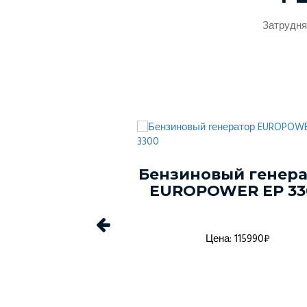
Затрудня
ый генератор
Бензиновый генер
ER EP 2500
EUROPOWER EP 33
а: 84270₽
Цена: 115990₽