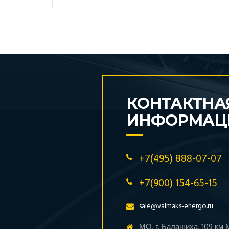
КОНТАКТНА
ИНФОРМАЦ
+7(495) 888-07-07
+7(900) 154-65-15
sale@valmaks-energo.ru
МО, г. Балашиха, 109 км