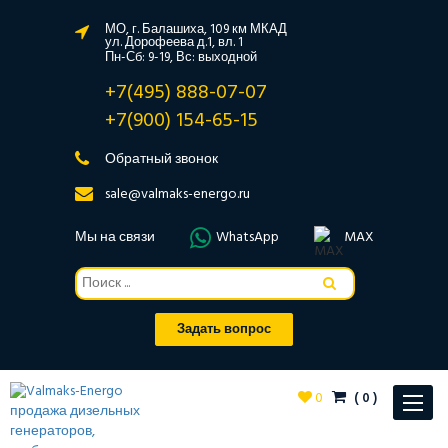
МО, г. Балашиха, 109 км МКАД
ул. Дорофеева д.1, вл. 1
Пн-Сб: 9-19, Вс: выходной
+7(495) 888-07-07
+7(900) 154-65-15
Обратный звонок
sale@valmaks-energo.ru
Мы на связи
WhatsApp
MAX
Задать вопрос
0
(
0
)
Toggle
navigat